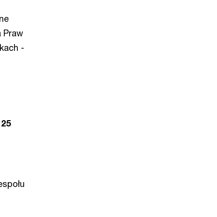
ne
a Praw
kach -
d
25
espołu