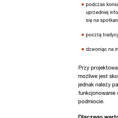
podczas konsu
uprzedniej inf
się na spotkani
pocztą tradycy
dzwoniąc na in
Przy projektowa
możliwe jest sk
jednak należy p
funkcjonowanie 
podmiocie.
Dlaczego warto