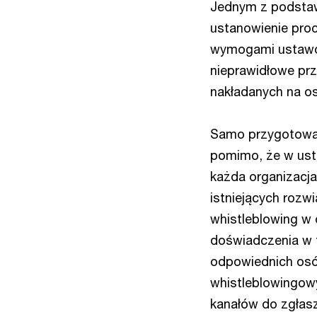
Jednym z podsta
ustanowienie proc
wymogami ustawow
nieprawidłowe pr
nakładanych na os
Samo przygotowan
pomimo, że w ust
każda organizacj
istniejących rozw
whistleblowing w 
doświadczenia w 
odpowiednich osó
whistleblowingow
kanałów do zgłasz