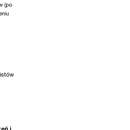
w (po
eniu
istów
eń i