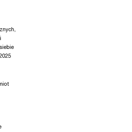
znych,
i
siebie
 2025
miot
e