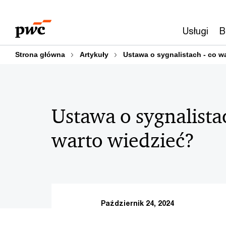
Przejdź
Przejdź
do
do
Usługi
B
treści
stopki
Strona główna
Artykuły
Ustawa o sygnalistach - co w
Ustawa o sygnalista
warto wiedzieć?
Październik 24, 2024