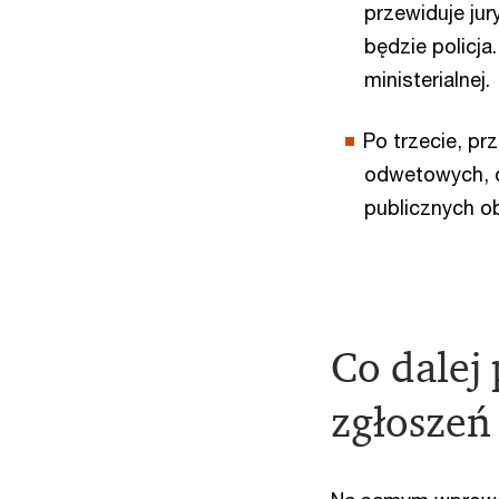
przewiduje jur
będzie policja
ministerialnej.
Po trzecie, pr
odwetowych, o
publicznych ob
Co dalej
zgłoszeń