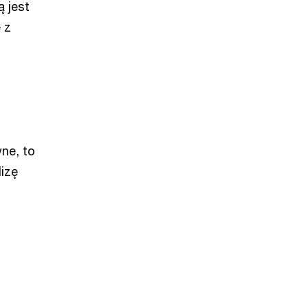
 jest
 z
ne, to
izę