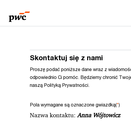
Przejdź
Przejdź
do
do
treści
stopki
Skontaktuj się z nami
Proszę podać poniższe dane wraz z wiadomośc
odpowiednio Ci pomóc. Będziemy chronić Twoj
naszą Polityką Prywatności.
Pola wymagane są oznaczone gwiazdką(
*
)
Nazwa kontaktu:
Anna Wójtowicz