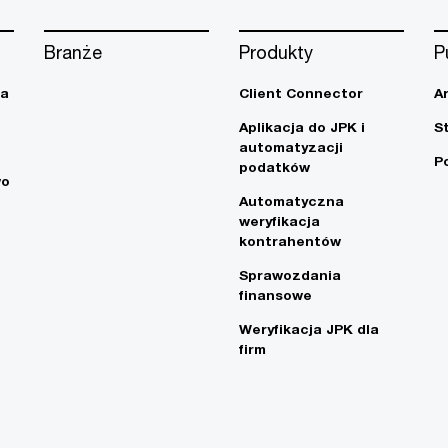
Branże
Produkty
P
ja
Client Connector
A
Aplikacja do JPK i
S
automatyzacji
P
podatków
wo
Automatyczna
weryfikacja
kontrahentów
Sprawozdania
finansowe
Weryfikacja JPK dla
firm