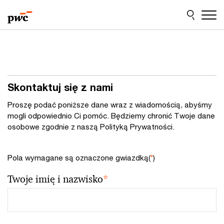
Przejdź
Przejdź
do
do
treści
stopki
Skontaktuj się z nami
Proszę podać poniższe dane wraz z wiadomością, abyśmy
mogli odpowiednio Ci pomóc. Będziemy chronić Twoje dane
osobowe zgodnie z naszą Polityką Prywatności.
Pola wymagane są oznaczone gwiazdką(
*
)
Twoje imię i nazwisko
*