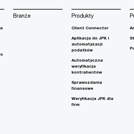
Branże
Produkty
P
ja
Client Connector
A
Aplikacja do JPK i
S
automatyzacji
P
podatków
wo
Automatyczna
weryfikacja
kontrahentów
Sprawozdania
finansowe
Weryfikacja JPK dla
firm