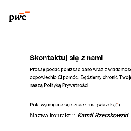
Przejdź
Przejdź
do
do
treści
stopki
Skontaktuj się z nami
Proszę podać poniższe dane wraz z wiadomośc
odpowiednio Ci pomóc. Będziemy chronić Twoj
naszą Polityką Prywatności.
Pola wymagane są oznaczone gwiazdką(
*
)
Nazwa kontaktu:
Kamil Rzeczkowski