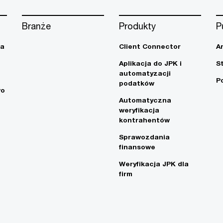
Branże
Produkty
P
ja
Client Connector
A
Aplikacja do JPK i
S
automatyzacji
P
podatków
wo
Automatyczna
weryfikacja
kontrahentów
Sprawozdania
finansowe
Weryfikacja JPK dla
firm