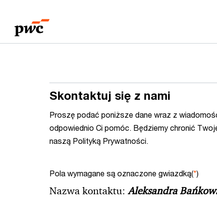
Przejdź
Przejdź
do
do
treści
stopki
Skontaktuj się z nami
Proszę podać poniższe dane wraz z wiadomośc
odpowiednio Ci pomóc. Będziemy chronić Twoj
naszą Polityką Prywatności.
Pola wymagane są oznaczone gwiazdką(
*
)
Nazwa kontaktu:
Aleksandra Bańkow