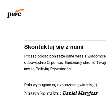
Przejdź
Przejdź
do
do
treści
stopki
Skontaktuj się z nami
Proszę podać poniższe dane wraz z wiadomośc
odpowiednio Ci pomóc. Będziemy chronić Twoj
naszą Polityką Prywatności.
Pola wymagane są oznaczone gwiazdką(
*
)
Nazwa kontaktu:
Daniel Maryjosz