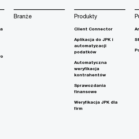
Branże
Produkty
P
ja
Client Connector
A
Aplikacja do JPK i
S
automatyzacji
P
podatków
wo
Automatyczna
weryfikacja
kontrahentów
Sprawozdania
finansowe
Weryfikacja JPK dla
firm