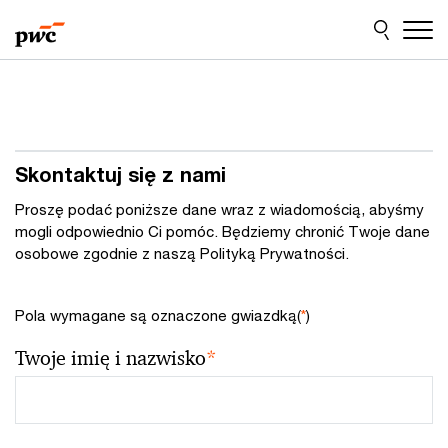
Przejdź
Przejdź
do
do
treści
stopki
Skontaktuj się z nami
Proszę podać poniższe dane wraz z wiadomością, abyśmy
mogli odpowiednio Ci pomóc. Będziemy chronić Twoje dane
osobowe zgodnie z naszą Polityką Prywatności.
Pola wymagane są oznaczone gwiazdką(
*
)
Twoje imię i nazwisko
*