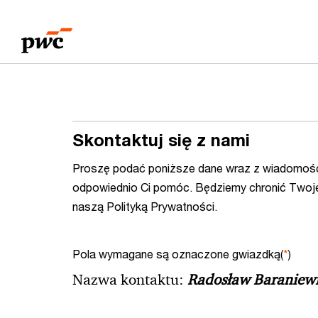
Przejdź
Przejdź
do
do
treści
stopki
Skontaktuj się z nami
Proszę podać poniższe dane wraz z wiadomośc
odpowiednio Ci pomóc. Będziemy chronić Twoj
naszą Polityką Prywatności.
Pola wymagane są oznaczone gwiazdką(
*
)
Nazwa kontaktu:
Radosław Baraniew