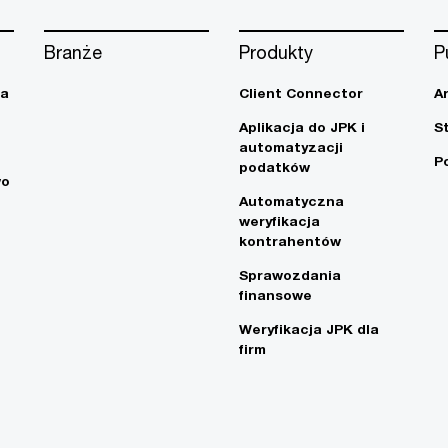
Branże
Produkty
P
ja
Client Connector
A
Aplikacja do JPK i
S
automatyzacji
P
podatków
wo
Automatyczna
weryfikacja
kontrahentów
Sprawozdania
finansowe
Weryfikacja JPK dla
firm