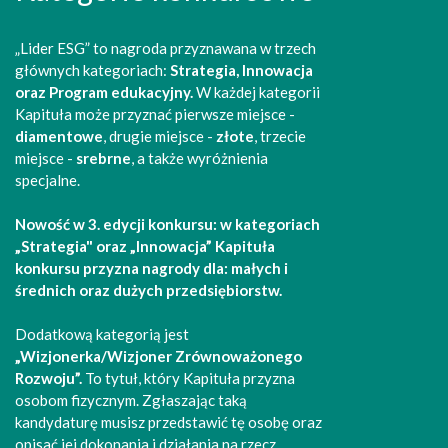
„Lider ESG” to nagroda przyznawana w trzech
głównych kategoriach:
Strategia, Innowacja
oraz Program edukacyjny.
W każdej kategorii
Kapituła może przyznać pierwsze miejsce -
diamentowe
, drugie miejsce -
złote
, trzecie
miejsce -
srebrne
, a także wyróżnienia
specjalne.
Nowość w 3. edycji konkursu: w kategoriach
„Strategia" oraz „Innowacja” Kapituła
konkursu przyzna nagrody dla: małych i
średnich oraz dużych przedsiębiorstw.
Dodatkową kategorią jest
„Wizjonerka/Wizjoner Zrównoważonego
Rozwoju”.
To tytuł, który Kapituła przyzna
osobom fizycznym. Zgłaszając taką
kandydaturę musisz przedstawić tę osobę oraz
opisać jej dokonania i działania na rzecz