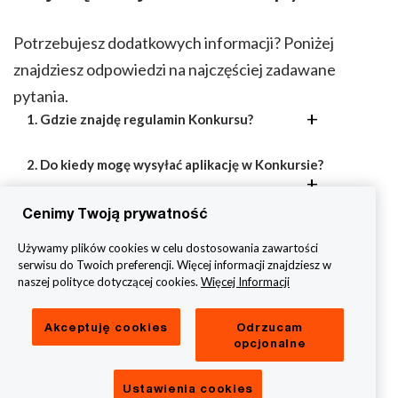
Potrzebujesz dodatkowych informacji? Poniżej
znajdziesz odpowiedzi na najczęściej zadawane
pytania.
1. Gdzie znajdę regulamin Konkursu?
2. Do kiedy mogę wysyłać aplikację w Konkursie?
Cenimy Twoją prywatność
3. Kiedy zostaną ogłoszone wyniki Konkursu?
Używamy plików cookies w celu dostosowania zawartości
serwisu do Twoich preferencji. Więcej informacji znajdziesz w
naszej polityce dotyczącej cookies.
Więcej Informacji
4. Czy mogę zaaplikować w więcej niż jednej
kategorii?
Akceptuję cookies
Odrzucam
opcjonalne
5. Czy muszę wypełnić cały formularz
zgłoszeniowy za jednym razem?
Ustawienia cookies