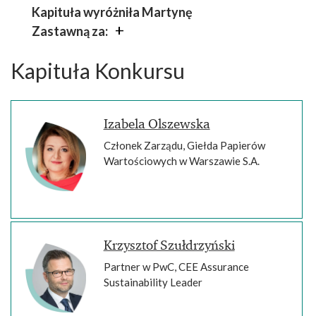
Kapituła wyróżniła Martynę
Zastawną za:
wyjątkowe zaangażowanie w
Kapituła Konkursu
dziedzinie zrównoważonego
rozwoju i budowanie społeczeństwa
opartego na odpowiedzialnym
Izabela Olszewska
biznesie.
Członek Zarządu, Giełda Papierów
Wartościowych w Warszawie S.A.
Krzysztof Szułdrzyński
Partner w PwC, CEE Assurance
Sustainability Leader