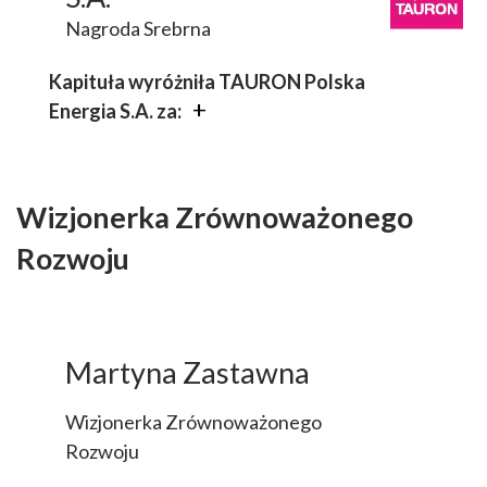
czego, po naprawie i wprowadzeniu
Nagroda Srebrna
do drugiego obiegu, klienci nabyli
przeszło 2 tysiące sztuk ubrań.​
Kapituła wyróżniła TAURON Polska
Energia S.A. za:
Program “Zielone Laboratoria
TAURONA” wyróżniający się
stopniem realizacji celów,
Wizjonerka Zrównoważonego
cyklicznym charakterem oraz
Rozwoju
znaczącym wkładem w rozwój
innowacyjności i przedsiębiorczości
wśród młodzieży.​
Martyna Zastawna
Wizjonerka Zrównoważonego
Rozwoju