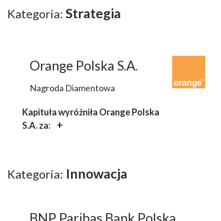
Strategia
Kategoria:
Orange Polska S.A.
Nagroda Diamentowa
Kapituła wyróżniła Orange Polska
S.A. za:
cel osiągnięcia neutralności
klimatycznej do 2040 roku.
Zobowiązanie do redukcji emisji
Innowacja
Kategoria:
CO2 o 65% do 2025 roku, głównie
poprzez inwestycje w odnawialne
źródła energii.
BNP Paribas Bank Polska