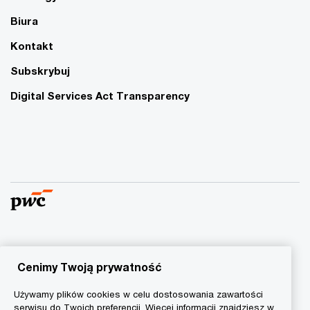
Biura
Kontakt
Subskrybuj
Digital Services Act Transparency
© 2015 - 2026 PwC. Wszelkie prawa zastrzeżone. Nazwa
PwC odnosi się do firm wchodzących w skład sieci PwC, z
Cenimy Twoją prywatność
których każda stanowi odrębny podmiot prawny. Więcej
Używamy plików cookies w celu dostosowania zawartości
informacji na stronie
www.pwc.com/structure
.
serwisu do Twoich preferencji. Więcej informacji znajdziesz w