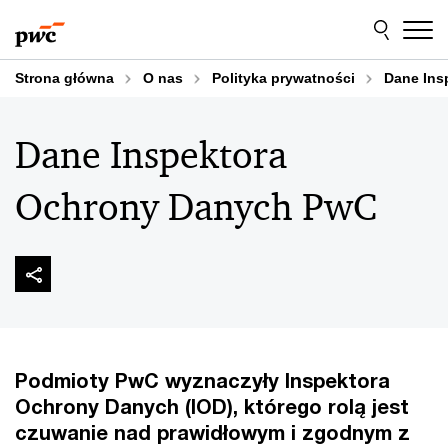
Przejdź
Przejdź
do
do
treści
stopki
Strona główna
O nas
Polityka prywatności
Dane Ins
Dane Inspektora
Ochrony Danych PwC
Podmioty PwC wyznaczyły Inspektora
Ochrony Danych (IOD), którego rolą jest
czuwanie nad prawidłowym i zgodnym z