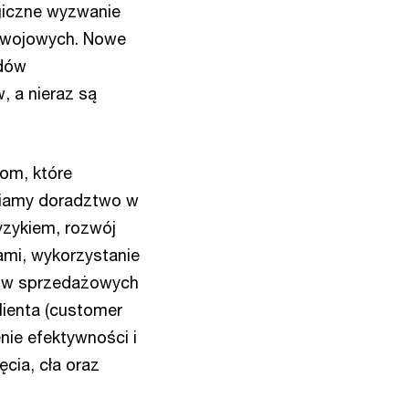
egiczne wyzwanie
zwojowych. Nowe
adów
, a nieraz są
om, które
niamy doradztwo w
ryzykiem, rozwój
tami, wykorzystanie
sów sprzedażowych
ienta (customer
nie efektywności i
cia, cła oraz