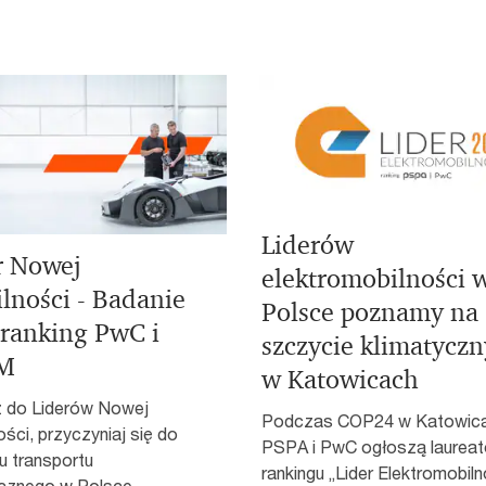
Liderów
r Nowej
elektromobilności 
lności - Badanie
Polsce poznamy na
 ranking PwC i
szczycie klimatycz
M
w Katowicach
 do Liderów Nowej
Podczas COP24 w Katowica
ści, przyczyniaj się do
PSPA i PwC ogłoszą laurea
u transportu
rankingu „Lider Elektromobiln
ycznego w Polsce.