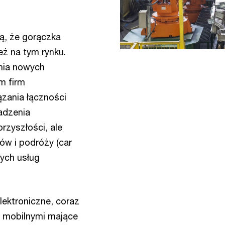
ą, że gorączka
eż na tym rynku.
ania nowych
m firm
zania łączności
adzenia
rzyszłości, ale
ów i podróży (car
nych usług
ektroniczne, coraz
i mobilnymi mające