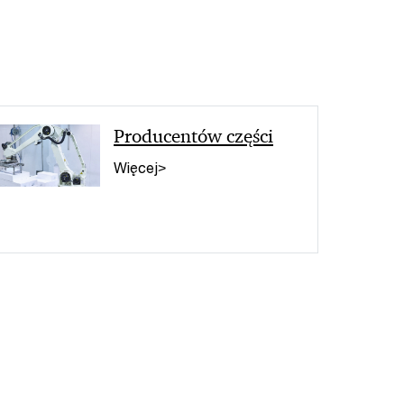
< Wstecz
Producentów części
Więcej>