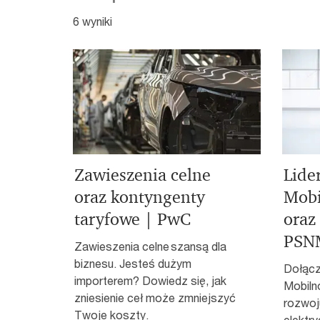
6 wyniki
Zawieszenia celne
Lide
oraz kontyngenty
Mobi
taryfowe | PwC
oraz
PSN
Zawieszenia celne szansą dla
biznesu. Jesteś dużym
Dołącz
importerem? Dowiedz się, jak
Mobilno
zniesienie ceł może zmniejszyć
rozwoj
Twoje koszty.
elektr