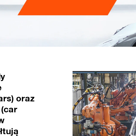
dy
e
rs) oraz
(car
 w
łtują