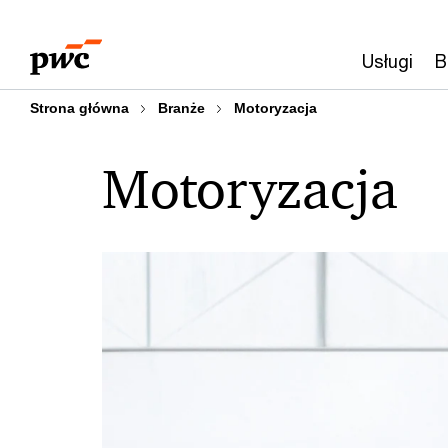
Przejdź
Przejdź
do
do
Usługi
B
treści
stopki
Strona główna
Branże
Motoryzacja
Motoryzacja