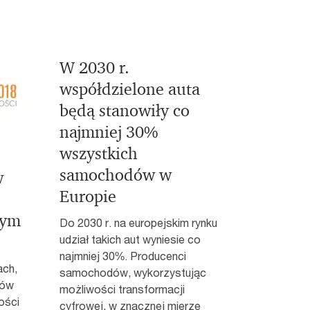
W 2030 r.
współdzielone auta
będą stanowiły co
najmniej 30%
wszystkich
samochodów w
w
Europie
nym
Do 2030 r. na europejskim rynku
udział takich aut wyniesie co
najmniej 30%. Producenci
ch,
samochodów, wykorzystując
tów
możliwości transformacji
ości
cyfrowej, w znacznej mierze