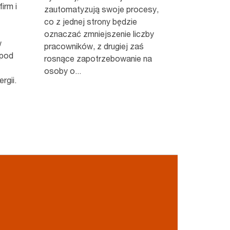
irm i
zautomatyzują swoje procesy,
co z jednej strony będzie
oznaczać zmniejszenie liczby
w
pracowników, z drugiej zaś
 pod
rosnące zapotrzebowanie na
osoby o...
rgii.