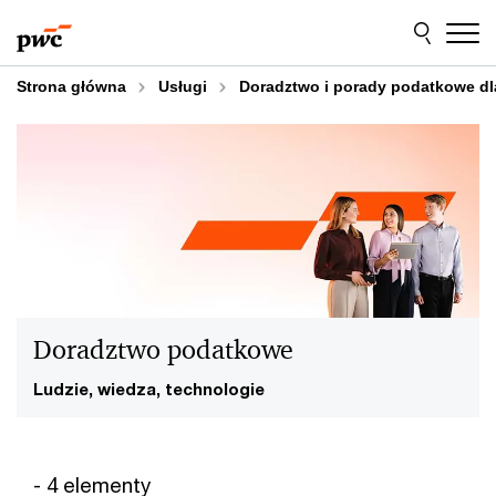
Przejdź
Przejdź
do
do
treści
stopki
Strona główna
Usługi
Doradztwo i porady podatkowe dla
Doradztwo podatkowe
Ludzie, wiedza, technologie
- 4 elementy