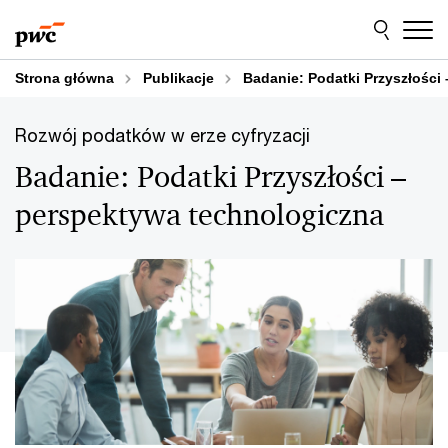
Przejdź
Przejdź
do
do
treści
stopki
Strona główna
Publikacje
Badanie: Podatki Przyszłości
Rozwój podatków w erze cyfryzacji
Badanie: Podatki Przyszłości –
perspektywa technologiczna