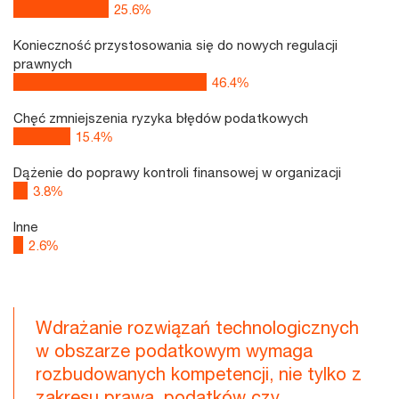
25.6
%
Konieczność przystosowania się do nowych regulacji
prawnych
52.6
%
Chęć zmniejszenia ryzyka błędów podatkowych
15.4
%
Dążenie do poprawy kontroli finansowej w organizacji
3.8
%
Inne
2.6
%
Wdrażanie rozwiązań technologicznych
w obszarze podatkowym wymaga
rozbudowanych kompetencji, nie tylko z
zakresu prawa, podatków czy