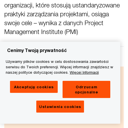
organizacji, które stosują ustandaryzowane
praktyki zarządzania projektami, osiąga
swoje cele – wynika z danych Project
Management Institute (PMI)
Cenimy Twoją prywatność
Używamy plików cookies w celu dostosowania zawartości
serwisu do Twoich preferencji. Więcej informacji znajdziesz w
naszej polityce dotyczącej cookies.
Więcej Informacji
Zarządzanie projektami,
programami i portfelami
Akceptuję cookies
Odrzucam
opcjonalne
projektów
Ustawienia cookies
Napisz do nas