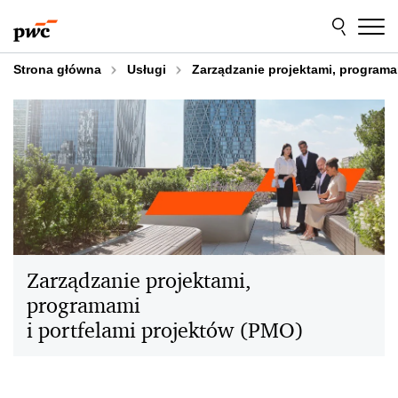
Przejdź
Przejdź
do
do
treści
stopki
Strona główna
Usługi
Zarządzanie projektami, programa
Zarządzanie projektami,
programami
i portfelami projektów (PMO)