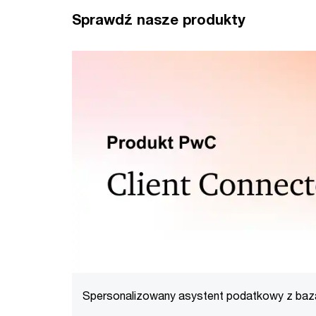
Sprawdź nasze produkty
Spersonalizowany asystent podatkowy z bazą
czatem z doradcą PwC i dopasowanymi aktua