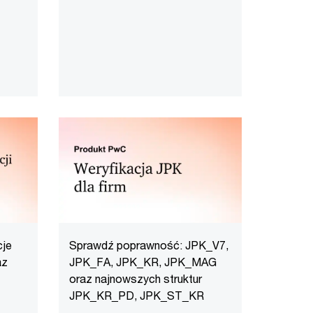
ów
cje
Sprawdź poprawność: JPK_V7,
az
JPK_FA, JPK_KR, JPK_MAG
oraz najnowszych struktur
JPK_KR_PD, JPK_ST_KR