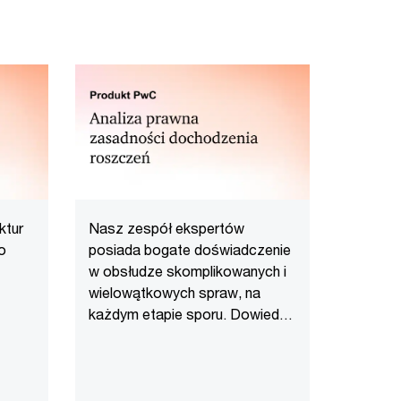
ktur
Nasz zespół ekspertów
o
posiada bogate doświadczenie
w obsłudze skomplikowanych i
wielowątkowych spraw, na
każdym etapie sporu. Dowiedz
się więcej.