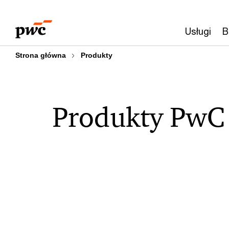
Przejdź
Przejdź
do
do
Usługi
B
treści
stopki
Strona główna
Produkty
Produkty PwC