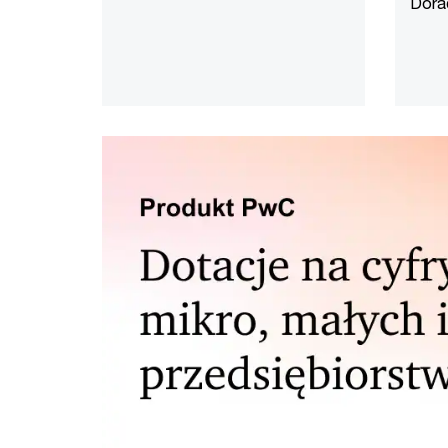
Dora
efek