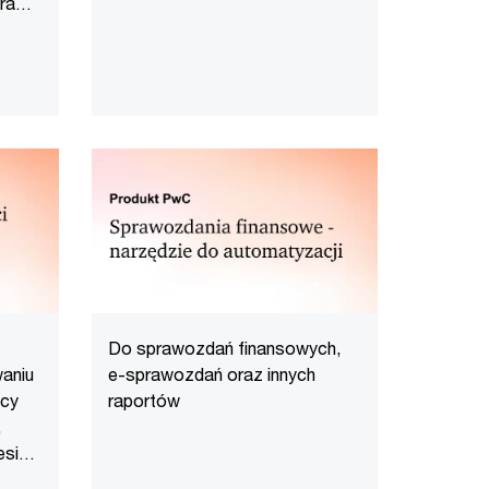
prawę
Do sprawozdań finansowych,
aniu
e-sprawozdań oraz innych
ocy
raportów
,
esie