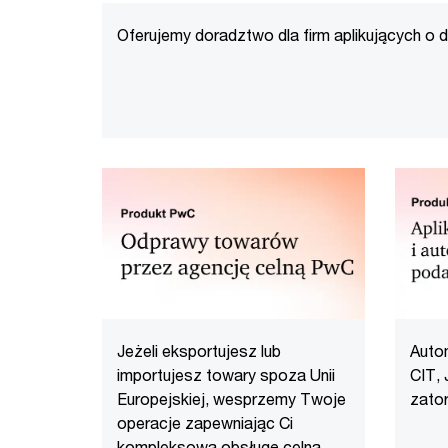
Oferujemy doradztwo dla firm aplikujących o d
wspierającego cyfryzację polskich MŚP. Dowi
Jeżeli eksportujesz lub
Autom
importujesz towary spoza Unii
CIT, 
Europejskiej, wesprzemy Twoje
zato
operacje zapewniając Ci
kompleksową obsługę celną.