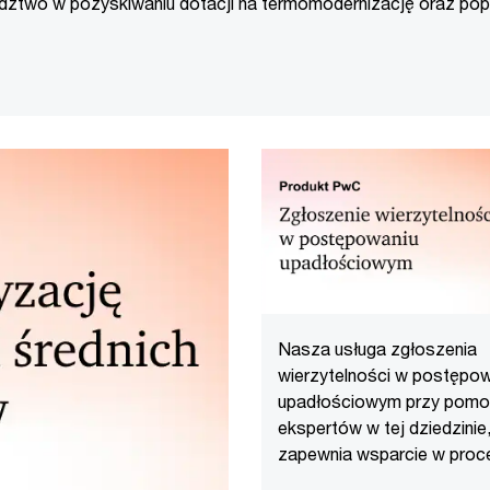
dztwo w pozyskiwaniu dotacji na termomodernizację oraz po
tywności energetycznej w ramach Kredytu Ekologicznego
Nasza usługa zgłoszenia
wierzytelności w postępow
upadłościowym przy pom
ekspertów w tej dziedzinie
zapewnia wsparcie w proc
odzyskania należności od