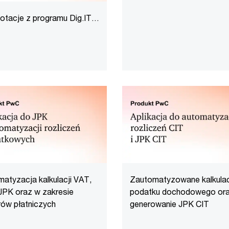
upadłych dłużników,
otacje z programu Dig.IT,
oszczędzając czas i
edz się więcej.
ograniczając ryzyko błęd
proceduralnych.
atyzacja kalkulacji VAT,
Zautomatyzowane kalkula
JPK oraz w zakresie
podatku dochodowego or
rów płatniczych
generowanie JPK CIT