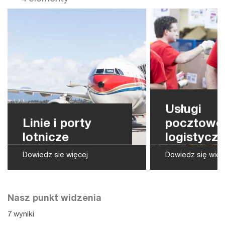
Usługi
Linie i porty
pocztowe 
lotnicze
logistycz
Dowiedz sie więcej
Dowiedz się więc
Nasz punkt widzenia
7 wyniki