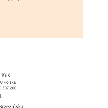
 Kuś
wC Polska
9 507 208
l
Brzezińska