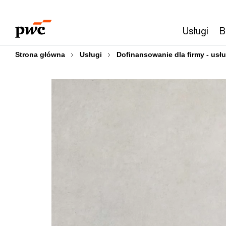
Przejdź
Przejdź
do
do
Usługi
B
treści
stopki
Strona główna
Usługi
Dofinansowanie dla firmy - usłu