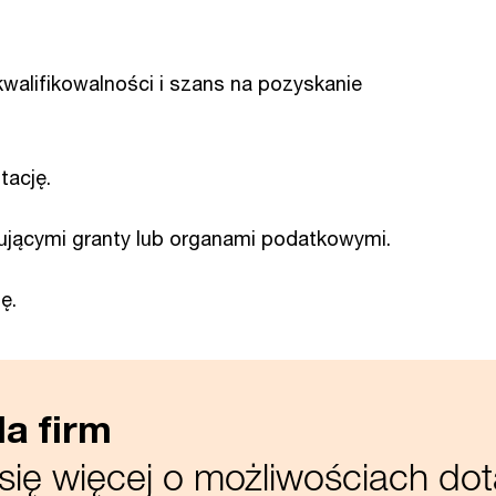
walifikowalności i szans na pozyskanie
ację.
uującymi granty lub organami podatkowymi.
ę.
a firm
ię więcej o możliwościach dot