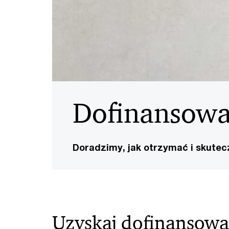
Dofinansowan
Doradzimy, jak otrzymać i skute
Uzyskaj dofinansowan