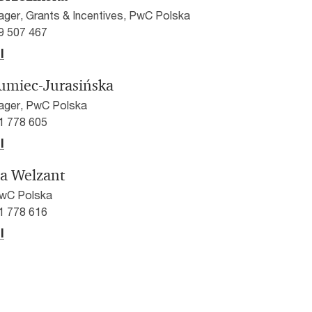
ger, Grants & Incentives, PwC Polska
9 507 467
l
zumiec-Jurasińska
ager, PwC Polska
1 778 605
l
a Welzant
wC Polska
1 778 616
l