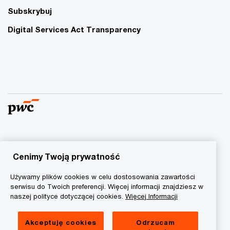
Subskrybuj
Digital Services Act Transparency
© 2015 - 2026 PwC. Wszelkie prawa zastrzeżone. Nazwa
PwC odnosi się do firm wchodzących w skład sieci PwC, z
Cenimy Twoją prywatność
których każda stanowi odrębny podmiot prawny. Więcej
Używamy plików cookies w celu dostosowania zawartości
informacji na stronie
www.pwc.com/structure
.
serwisu do Twoich preferencji. Więcej informacji znajdziesz w
naszej polityce dotyczącej cookies.
Więcej Informacji
Polityka prywatności
Informacja o ciasteczkach
Akceptuję cookies
Odrzucam