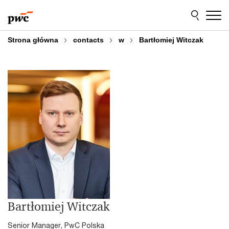
Przejdź
Przejdź
do
do
treści
stopki
Strona główna
contacts
w
Bartłomiej Witczak
Bartłomiej Witczak
Senior Manager, PwC Polska