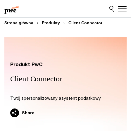
Przejdź
Przejdź
do
do
treści
stopki
Strona główna
Produkty
Client Connector
Produkt PwC
Client Connector
Twój spersonalizowany asystent podatkowy
Share