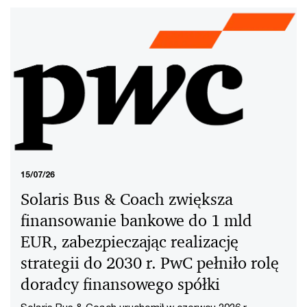
odnotowano pierwsze międzynarodowe IPO spółki z
Uzbekistanu. Był także wyraźny wzrost aktywności w
Polsce w drugim kwartale, podczas którego na
głównym rynku GPW zadebiutowały 4 spółki. Tuż po
zamknięciu pierwszego półrocza do spółek notowanych
na rynku regulowanym dołączył ROBYG.
15/07/26
Solaris Bus & Coach zwiększa
finansowanie bankowe do 1 mld
EUR, zabezpieczając realizację
strategii do 2030 r. PwC pełniło rolę
doradcy finansowego spółki