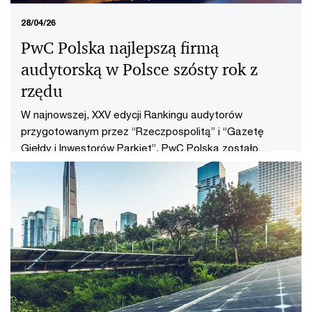
28/04/26
PwC Polska najlepszą firmą
audytorską w Polsce szósty rok z
rzędu
W najnowszej, XXV edycji Rankingu audytorów
przygotowanym przez “Rzeczpospolitą” i “Gazetę
Giełdy i Inwestorów Parkiet”, PwC Polska zostało
Najlepszą Firmą Audytorską po raz szósty z rzędu.