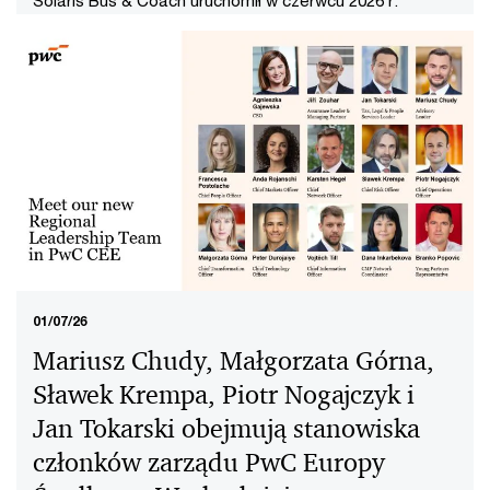
Solaris Bus & Coach uruchomił w czerwcu 2026 r.
zwiększone finansowanie w formie linii kredytowych i
gwarancyjnych udzielonych przez konsorcjum banków
do łącznej kwoty 1 mld EUR. Nowa struktura
finansowania umożliwia spółce zabezpieczenie potrzeb
finansowych i gwarancyjnych w całym cyklu
strategicznym do 2030 r. oraz wspiera dalszy rozwój
działalności na europejskim rynku zrównoważonego
transportu.
01/07/26
Mariusz Chudy, Małgorzata Górna,
Sławek Krempa, Piotr Nogajczyk i
Jan Tokarski obejmują stanowiska
członków zarządu PwC Europy