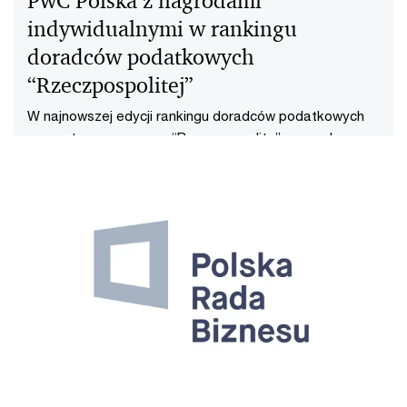
PwC Polska z nagrodami
indywidualnymi w rankingu
doradców podatkowych
“Rzeczpospolitej”
W najnowszej edycji rankingu doradców podatkowych
przygotowanym przez “Rzeczpospolitą”, nagrody
liderów rynku doradztwa podatkowego otrzymali Agata
Oktawiec (międzynarodowe prawo podatkowe),
Radosław Baraniewicz (postępowania podatkowe) oraz
Mikołaj Woźniak (doradztwo compliance).