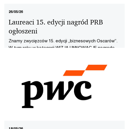
26/05/26
Laureaci 15. edycji nagród PRB
ogłoszeni
Znamy zwycięzców 15. edycji „biznesowych Oscarów”.
W tym roku w kategorii WIZJA I INNOWACJE nagrodę
PRB otrzymał Sebastian Kondracki, twórca Bielik AI.
18/05/26