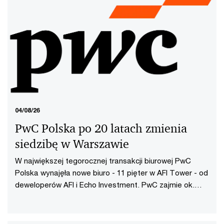
04/08/26
PwC Polska po 20 latach zmienia
siedzibę w Warszawie
W największej tegorocznej transakcji biurowej PwC
Polska wynajęła nowe biuro - 11 pięter w AFI Tower - od
deweloperów AFI i Echo Investment. PwC zajmie ok.
20 000 mkw. powierzchni biurowej, stając się głównym
najemcą najwyższego budynku Towarowa22.