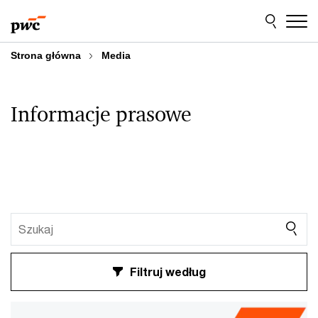
Przejdź
Przejdź
do
do
treści
stopki
Strona główna
Media
Informacje prasowe
Filtruj według