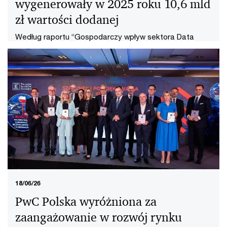
wygenerowały w 2025 roku 10,6 mld
zł wartości dodanej
Według raportu “Gospodarczy wpływ sektora Data
Center w Polsce” przygotowanego przez Polski
Związek Centrów Danych (PLDCA) we współpracy z
PwC Polska, w 2025 r. centra danych wygenerowały
10,6 mld zł wartości dodanej brutto i 4,3 mld zł wpływów
fiskalnych.
18/06/26
PwC Polska wyróżniona za
zaangażowanie w rozwój rynku