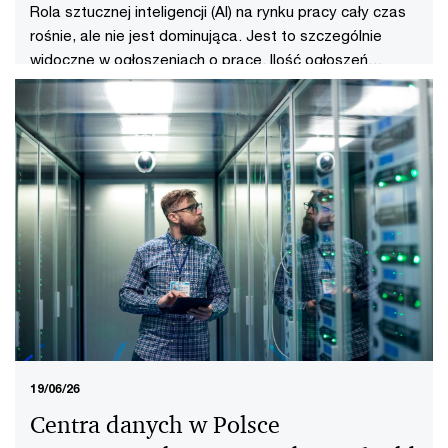
Rola sztucznej inteligencji (AI) na rynku pracy cały czas
rośnie, ale nie jest dominująca. Jest to szczególnie
widoczne w ogłoszeniach o pracę. Ilość ogłoszeń
związanych z korzystaniem z narzędzi AI wyraźnie
wzrosła względem zeszłego roku, zarówno w Polsce jak
i na świecie.
19/06/26
Centra danych w Polsce