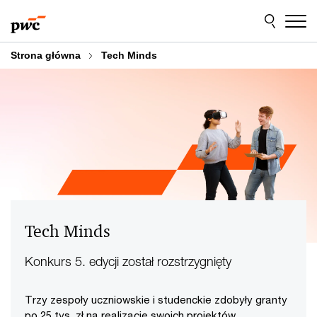
Przejdź
Przejdź
do
do
treści
stopki
Strona główna
Tech Minds
Tech Minds
Konkurs 5. edycji został rozstrzygnięty
Trzy zespoły uczniowskie i studenckie zdobyły granty
po 25 tys. zł na realizację swoich projektów