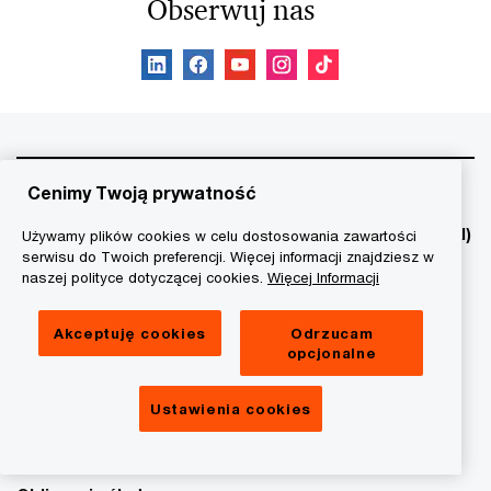
Obserwuj nas
Usługi
Cenimy Twoją prywatność
Audyt
Sztuczna Inteligencja (AI)
Używamy plików cookies w celu dostosowania zawartości
serwisu do Twoich preferencji. Więcej informacji znajdziesz w
CFO
Ceny transferowe
naszej polityce dotyczącej cookies.
Więcej Informacji
Audyt wewnętrzny
Cyberbezpieczeństwo
Akceptuję cookies
Odrzucam
IPO
Restrukturyzacja
opcjonalne
Usługi Cloud & Digital
Podatek u źródła
Ustawienia cookies
Transformation
ESG