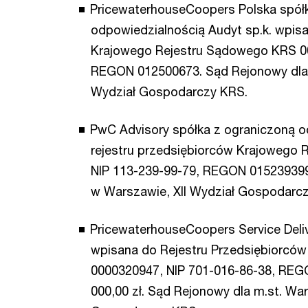
PricewaterhouseCoopers Polska spół
odpowiedzialnością Audyt sp.k. wpisa
Krajowego Rejestru Sądowego KRS 00
REGON 012500673. Sąd Rejonowy dla 
Wydział Gospodarczy KRS.
PwC Advisory spółka z ograniczoną o
rejestru przedsiębiorców Krajowego
NIP 113-239-99-79, REGON 015239399
w Warszawie, XII Wydział Gospodarc
PricewaterhouseCoopers Service Deliv
wpisana do Rejestru Przedsiębiorcó
0000320947, NIP 701-016-86-38, REG
000,00 zł. Sąd Rejonowy dla m.st. Wa