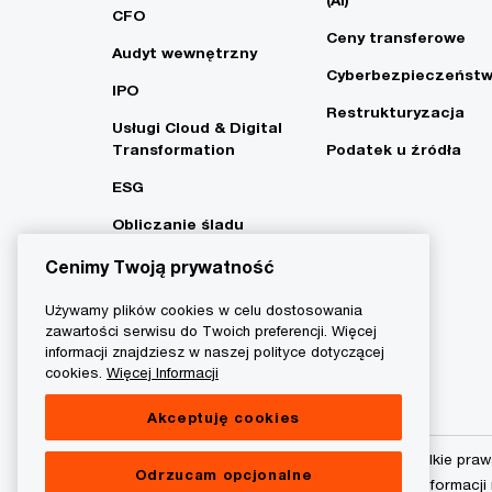
CFO
Ceny transferowe
Audyt wewnętrzny
Cyberbezpieczeńst
IPO
Restrukturyzacja
Usługi Cloud & Digital
Transformation
Podatek u źródła
ESG
Obliczanie śladu
węglowego i strategia
Cenimy Twoją prywatność
Net Zero
Używamy plików cookies w celu dostosowania
zawartości serwisu do Twoich preferencji. Więcej
informacji znajdziesz w naszej polityce dotyczącej
cookies.
Więcej Informacji
Akceptuję cookies
© 2015 - 2026 PwC. Wszelkie praw
Odrzucam opcjonalne
podmiot prawny. Więcej informacji