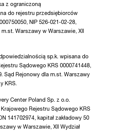
ka z ograniczoną
na do rejestru przedsiębiorców
00750050, NIP 526-021-02-28,
m.st. Warszawy w Warszawie, XII
dpowiedzialnością sp.k. wpisana do
 Rejestru Sądowego KRS 0000741448,
. Sąd Rejonowy dla m.st. Warszawy
zy KRS.
ery Center Poland Sp. z o.o.
w Krajowego Rejestru Sądowego KRS
ON 141702974, kapitał zakładowy 50
rszawy w Warszawie, XII Wydział