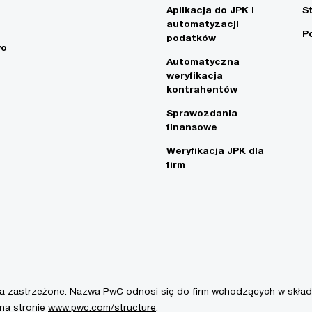
Aplikacja do JPK i
S
automatyzacji
P
podatków
wo
Automatyczna
weryfikacja
kontrahentów
Sprawozdania
finansowe
Weryfikacja JPK dla
firm
a zastrzeżone. Nazwa PwC odnosi się do firm wchodzących w skład 
 na stronie
www.pwc.com/structure
.