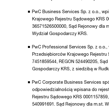
PwC Business Services Sp. z o.o., wp
Krajowego Rejestru Sądowego KRS 0
36571526500000, Sąd Rejonowy dla m
Wydział Gospodarczy KRS.
PwC Professional Services Sp. z o.o.,
Przedsiębiorców Krajowego Rejestru
7451859544, REGON 524490205, Sąd Re
Gospodarczy KRS, z siedzibą w Rudka
PwC Corporate Business Services spó
odpowiedzialnością wpisana do rejes
Rejestru Sądowego KRS 0001157859,
540991691. Sąd Rejonowy dla m.st. W