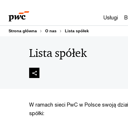
Przejdź
Przejdź
do
do
Usługi
B
treści
stopki
Strona główna
O nas
Lista spółek
Lista spółek
W ramach sieci PwC w Polsce swoją dzia
spółki: