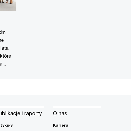
kim
ne
 lata
 które
...
ublikacje i raporty
O nas
rtykuły
Kariera