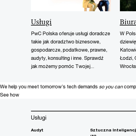
Usługi
Biur
PwC Polska oferuje usługi doradcze
W Pols
takie jak doradztwo biznesowe,
dziewię
gospodarcze, podatkowe, prawne,
Katowic
audyty, konsulting i inne. Sprawdź
Łodzi, 
jak możemy pomóc Twojej...
Wrocła
We help you meet tomorrow’s tech demands
so you can
compe
See how
Usługi
Audyt
Sztuczna Inteligenc
(AI)