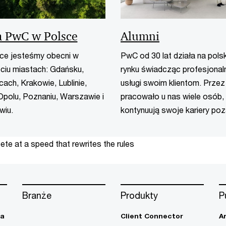
a PwC w Polsce
Alumni
ce jesteśmy obecni w
PwC od 30 lat działa na pols
ciu miastach: Gdańsku,
rynku świadcząc profesjonal
ach, Krakowie, Lublinie,
usługi swoim klientom. Przez
Opolu, Poznaniu, Warszawie i
pracowało u nas wiele osób,
wiu.
kontynuują swoje kariery poza
te at a speed that rewrites the rules
Branże
Produkty
P
ja
Client Connector
A