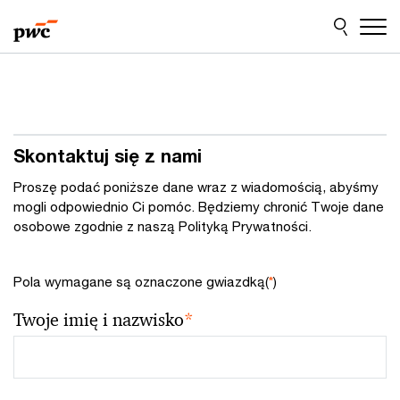
Przejdź
Przejdź
do
do
treści
stopki
Skontaktuj się z nami
Proszę podać poniższe dane wraz z wiadomością, abyśmy
mogli odpowiednio Ci pomóc. Będziemy chronić Twoje dane
osobowe zgodnie z naszą Polityką Prywatności.
Pola wymagane są oznaczone gwiazdką(
*
)
Twoje imię i nazwisko
*