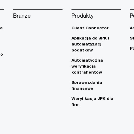
Branże
Produkty
P
ja
Client Connector
A
Aplikacja do JPK i
S
automatyzacji
P
podatków
wo
Automatyczna
weryfikacja
kontrahentów
Sprawozdania
finansowe
Weryfikacja JPK dla
firm