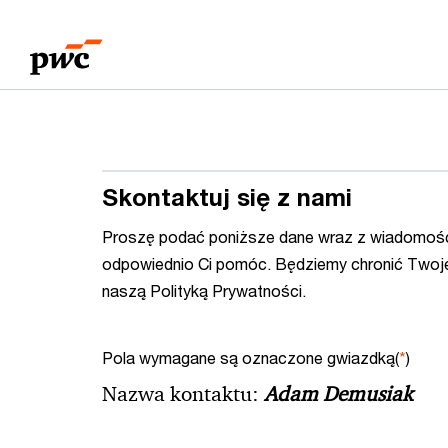
Przejdź
Przejdź
do
do
treści
stopki
Skontaktuj się z nami
Proszę podać poniższe dane wraz z wiadomośc
odpowiednio Ci pomóc. Będziemy chronić Twoj
naszą Polityką Prywatności.
Pola wymagane są oznaczone gwiazdką(
*
)
Nazwa kontaktu:
Adam Demusiak