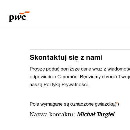
Przejdź
Przejdź
do
do
treści
stopki
Skontaktuj się z nami
Proszę podać poniższe dane wraz z wiadomośc
odpowiednio Ci pomóc. Będziemy chronić Twoj
naszą Polityką Prywatności.
Pola wymagane są oznaczone gwiazdką(
*
)
Nazwa kontaktu:
Michał Targiel