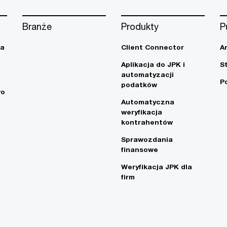
Branże
Produkty
P
ja
Client Connector
A
Aplikacja do JPK i
S
automatyzacji
P
podatków
wo
Automatyczna
weryfikacja
kontrahentów
Sprawozdania
finansowe
Weryfikacja JPK dla
firm