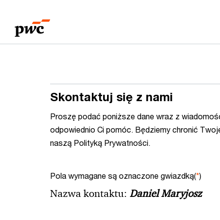
Przejdź
Przejdź
do
do
treści
stopki
Skontaktuj się z nami
Proszę podać poniższe dane wraz z wiadomośc
odpowiednio Ci pomóc. Będziemy chronić Twoj
naszą Polityką Prywatności.
Pola wymagane są oznaczone gwiazdką(
*
)
Nazwa kontaktu:
Daniel Maryjosz