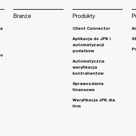
Branże
Produkty
P
ja
Client Connector
A
Aplikacja do JPK i
S
automatyzacji
P
podatków
wo
Automatyczna
weryfikacja
kontrahentów
Sprawozdania
finansowe
Weryfikacja JPK dla
firm