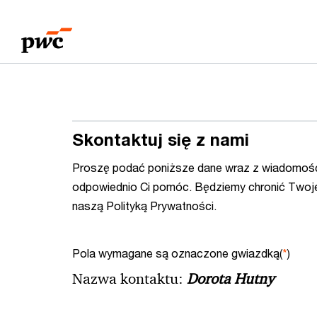
Przejdź
Przejdź
do
do
treści
stopki
Skontaktuj się z nami
Proszę podać poniższe dane wraz z wiadomośc
odpowiednio Ci pomóc. Będziemy chronić Twoj
naszą Polityką Prywatności.
Pola wymagane są oznaczone gwiazdką(
*
)
Nazwa kontaktu:
Dorota Hutny