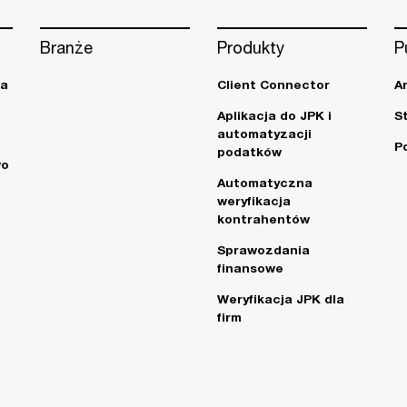
Branże
Produkty
P
ja
Client Connector
A
Aplikacja do JPK i
S
automatyzacji
P
podatków
wo
Automatyczna
weryfikacja
kontrahentów
Sprawozdania
finansowe
Weryfikacja JPK dla
firm