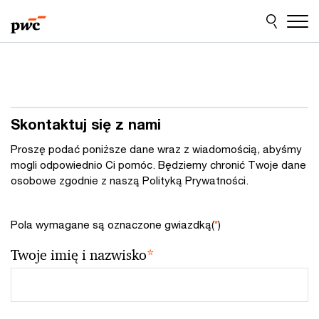
Przejdź
Przejdź
do
do
treści
stopki
Skontaktuj się z nami
Proszę podać poniższe dane wraz z wiadomością, abyśmy
mogli odpowiednio Ci pomóc. Będziemy chronić Twoje dane
osobowe zgodnie z naszą Polityką Prywatności.
Pola wymagane są oznaczone gwiazdką(
*
)
Twoje imię i nazwisko
*