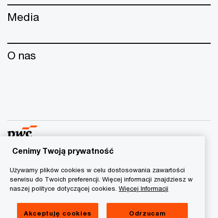
Media
O nas
Cenimy Twoją prywatność
© 2018 - 2026 PwC. Wszelkie prawa zastrzeżone. Nazwa
Używamy plików cookies w celu dostosowania zawartości
PwC odnosi się do firm wchodzących w skład sieci PwC, z
serwisu do Twoich preferencji. Więcej informacji znajdziesz w
naszej polityce dotyczącej cookies.
Więcej Informacji
których każda stanowi odrębny podmiot prawny. Więcej
informacji na stronie
www.pwc.com/structure
.
Akceptuję cookies
Odrzucam