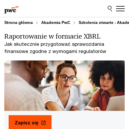
Przejdź
Przejdź
do
do
treści
stopki
Strona główna
Akademia PwC
Szkolenia otwarte - Aka
Raportowanie w formacie XBRL
Jak skutecznie przygotować sprawozdania
finansowe zgodne z wymogami regulatorów
Zapisz się