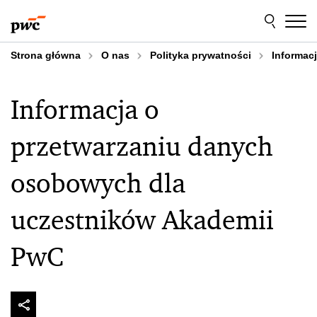
Przejdź
Przejdź
do
do
treści
stopki
Strona główna
O nas
Polityka prywatności
Informac
Informacja o
przetwarzaniu danych
osobowych dla
uczestników Akademii
PwC