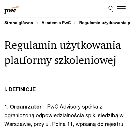
Przejdź
Przejdź
do
do
treści
stopki
Strona główna
Akademia PwC
Regulamin użytkowania p
Regulamin użytkowania
platformy szkoleniowej
I. DEFINICJE
1.
Organizator
– PwC Advisory spółka z
ograniczoną odpowiedzialnością sp.k. siedzibą w
Warszawie, przy ul. Polna 11, wpisaną do rejestru