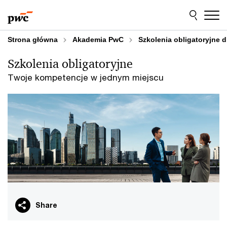
Przejdź
Przejdź
do
do
treści
stopki
Strona główna
Akademia PwC
Szkolenia obligatoryjne 
Szkolenia obligatoryjne
Twoje kompetencje w jednym miejscu
Share