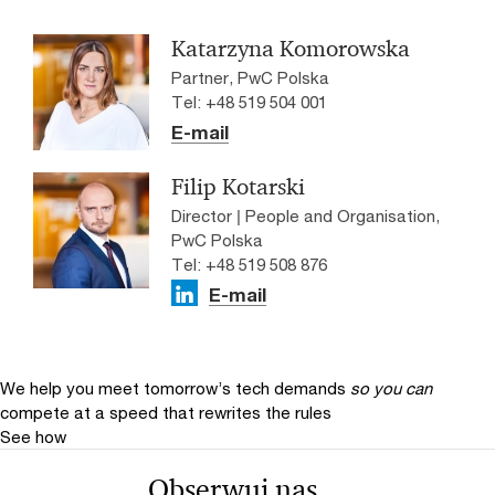
mogą nie uwzględniać indywidualnej sytuacji
Katarzyna Komorowska
podatnika stąd nie zastąpią konsultacji z
doradcą podatkowym.
Partner, PwC Polska
Tel: +48 519 504 001
E-mail
Filip Kotarski
Director | People and Organisation,
PwC Polska
Tel: +48 519 508 876
E-mail
We help you meet tomorrow’s tech demands
so you can
compete at a speed that rewrites the rules
See how
Obserwuj nas