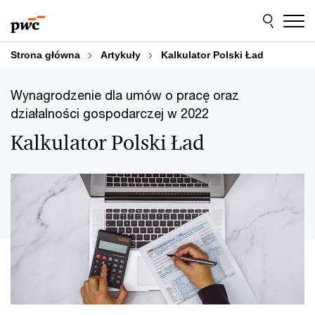
Przejdź
Przejdź
do
do
treści
stopki
Strona główna
Artykuły
Kalkulator Polski Ład
Wynagrodzenie dla umów o pracę oraz
działalności gospodarczej w 2022
Kalkulator Polski Ład