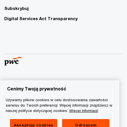
Subskrybuj
Digital Services Act Transparency
© 2015 - 2026 PwC. Wszelkie prawa zastrzeżone. Nazwa
PwC odnosi się do firm wchodzących w skład sieci PwC, z
Cenimy Twoją prywatność
których każda stanowi odrębny podmiot prawny. Więcej
Używamy plików cookies w celu dostosowania zawartości
informacji na stronie
www.pwc.com/structure
.
serwisu do Twoich preferencji. Więcej informacji znajdziesz w
naszej polityce dotyczącej cookies.
Więcej Informacji
Polityka prywatności
Informacja o ciasteczkach
Akceptuję cookies
Odrzucam