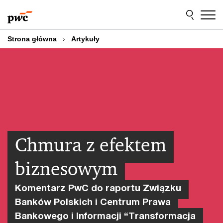
Przejdź
Przejdź
do
do
treści
stopki
Strona główna
Artykuły
Chmura z efektem
biznesowym
Komentarz PwC do raportu Związku
Banków Polskich i Centrum Prawa
Bankowego i Informacji “Transformacja