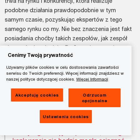
trwa na rynku i konkurencji, która realizuje
podobne działania prawdopodobnie w tym
samym czasie, pozyskując ekspertów z tego
samego rynku co my. Nie bez znaczenia jest fakt
posiadania choćby takich zespołów, jak zespół
ekspertów i praktyków PwC z pełnym spektrum
Cenimy Twoją prywatność
kompetencji począwszy od budowania strategii,
poprzez technologie, a skończywszy na
Używamy plików cookies w celu dostosowania zawartości
serwisu do Twoich preferencji. Więcej informacji znajdziesz w
obszarach bezpieczeństwa i regulacji prawnych.
naszej polityce dotyczącej cookies.
Więcej Informacji
Akceptuję cookies
Odrzucam
Sama chmura bez kontekstu i
opcjonalne
uzasadnienia biznesowego nie niesie
większej wartości. Natomiast chmura z
Ustawienia cookies
efektem biznesowym może podnieść
naszą organizację do poziomu, którego