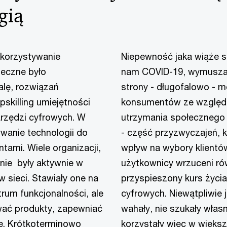
gią
ykorzystywanie
Niepewność jaka wiąże si
ieczne było
nam COVID-19, wymusza p
alę, rozwiązań
strony - długofalowo - 
skilling umiejętności
konsumentów ze względu
narzędzi cyfrowych. W
utrzymania społecznego 
wanie technologii do
- część przyzwyczajeń, kt
ntami. Wiele organizacji,
wpływ na wybory klientów
 nie były aktywnie w
użytkownicy wrzuceni ró
w sieci. Stawiały one na
przyspieszony kurs życia
rum funkcjonalności, ale
cyfrowych. Niewątpliwie j
wać produkty, zapewniać
wahały, nie szukały własn
le. Krótkoterminowo
korzystały więc w więk