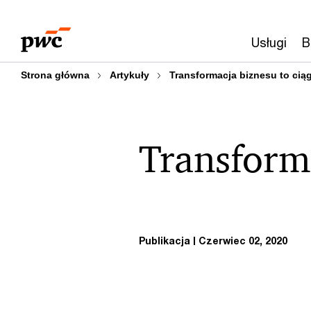
Przejdź
Przejdź
do
do
Usługi
B
treści
stopki
Strona główna
Artykuły
Transformacja biznesu to cią
Transforma
Publikacja
Czerwiec 02, 2020