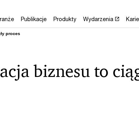
ranże
Publikacje
Produkty
Wydarzenia
Karie
gły proces
cja biznesu to cią