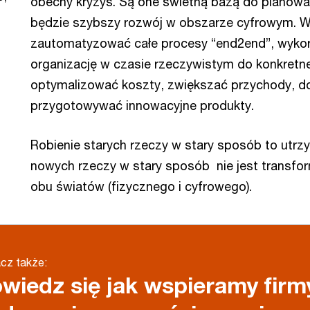
obecny kryzys. Są one świetną bazą do planowa
będzie szybszy rozwój w obszarze cyfrowym. W 
zautomatyzować całe procesy “end2end”, wykor
organizację w czasie rzeczywistym do konkretnego
optymalizować koszty, zwiększać przychody, do
przygotowywać innowacyjne produkty.
Robienie starych rzeczy w stary sposób to utrzy
nowych rzeczy w stary sposób nie jest transfor
obu światów (fizycznego i cyfrowego).
cz także:
wiedz się jak wspieramy firm