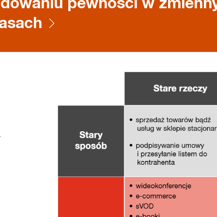
dowaniu pewności w zmienn
asach
a