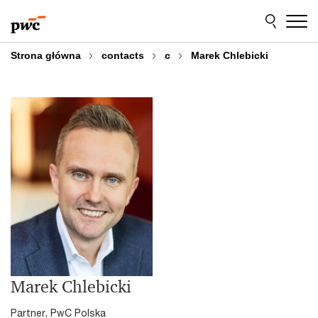
Przejdź
Przejdź
do
do
treści
stopki
Strona główna
contacts
c
Marek Chlebicki
Marek Chlebicki
Partner, PwC Polska