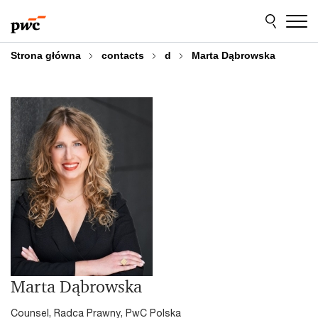
Przejdź
Przejdź
do
do
treści
stopki
Strona główna
contacts
d
Marta Dąbrowska
Marta Dąbrowska
Counsel, Radca Prawny, PwC Polska