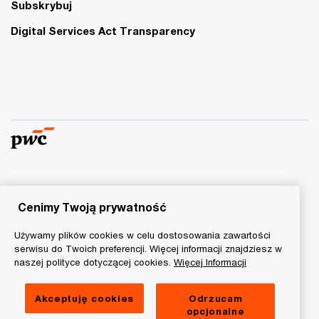
Subskrybuj
Digital Services Act Transparency
© 2015 - 2026 PwC. Wszelkie prawa zastrzeżone. Nazwa
PwC odnosi się do firm wchodzących w skład sieci PwC, z
Cenimy Twoją prywatność
których każda stanowi odrębny podmiot prawny. Więcej
Używamy plików cookies w celu dostosowania zawartości
informacji na stronie
www.pwc.com/structure
.
serwisu do Twoich preferencji. Więcej informacji znajdziesz w
naszej polityce dotyczącej cookies.
Więcej Informacji
Polityka prywatności
Informacja o ciasteczkach
Akceptuję cookies
Odrzucam
opcjonalne
Informacja prawna