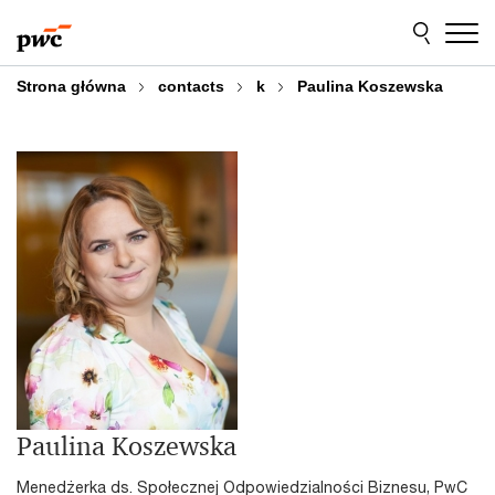
Przejdź
Przejdź
do
do
treści
stopki
Strona główna
contacts
k
Paulina Koszewska
Paulina Koszewska
Menedżerka ds. Społecznej Odpowiedzialności Biznesu, PwC