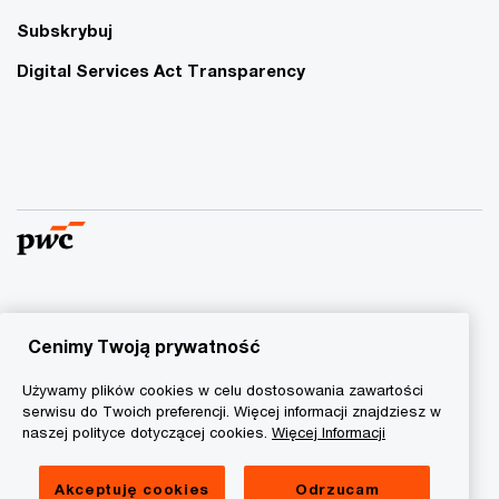
Subskrybuj
Digital Services Act Transparency
© 2015 - 2026 PwC. Wszelkie prawa zastrzeżone. Nazwa
PwC odnosi się do firm wchodzących w skład sieci PwC, z
Cenimy Twoją prywatność
których każda stanowi odrębny podmiot prawny. Więcej
Używamy plików cookies w celu dostosowania zawartości
informacji na stronie
www.pwc.com/structure
.
serwisu do Twoich preferencji. Więcej informacji znajdziesz w
naszej polityce dotyczącej cookies.
Więcej Informacji
Polityka prywatności
Informacja o ciasteczkach
Akceptuję cookies
Odrzucam