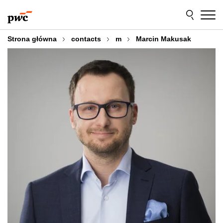
Przejdź
Przejdź
do
do
treści
stopki
Strona główna
contacts
m
Marcin Makusak