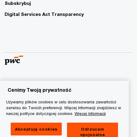
Subskrybuj
Digital Services Act Transparency
© 2015 - 2026 PwC. Wszelkie prawa zastrzeżone. Nazwa
PwC odnosi się do firm wchodzących w skład sieci PwC, z
Cenimy Twoją prywatność
których każda stanowi odrębny podmiot prawny. Więcej
Używamy plików cookies w celu dostosowania zawartości
informacji na stronie
www.pwc.com/structure
.
serwisu do Twoich preferencji. Więcej informacji znajdziesz w
naszej polityce dotyczącej cookies.
Więcej Informacji
Polityka prywatności
Informacja o ciasteczkach
Akceptuję cookies
Odrzucam
opcjonalne
Informacja prawna