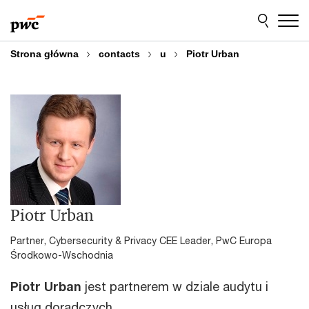
Przejdź
Przejdź
do
do
treści
stopki
Strona główna
contacts
u
Piotr Urban
Piotr Urban
Partner, Cybersecurity & Privacy CEE Leader, PwC Europa
Środkowo-Wschodnia
Piotr Urban
jest partnerem w dziale audytu i
usług doradczych.