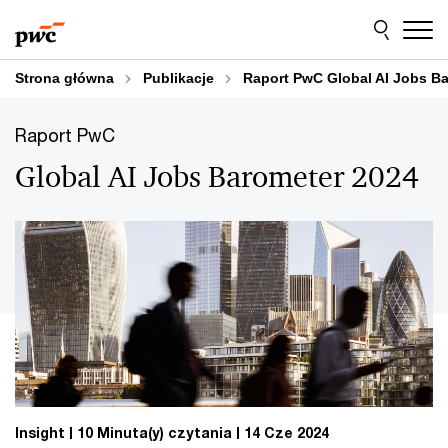
Przejdź
Przejdź
do
do
treści
stopki
Strona główna
Publikacje
Raport PwC Global AI Jobs B
Raport PwC
Global AI Jobs Barometer 2024
Insight
10 Minuta(y) czytania
14 Cze 2024