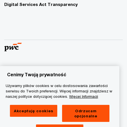
Digital Services Act Transparency
© 2015 - 2026 PwC. Wszelkie prawa zastrzeżone. Nazwa
PwC odnosi się do firm wchodzących w skład sieci PwC, z
Cenimy Twoją prywatność
których każda stanowi odrębny podmiot prawny. Więcej
Używamy plików cookies w celu dostosowania zawartości
informacji na stronie
www.pwc.com/structure
.
serwisu do Twoich preferencji. Więcej informacji znajdziesz w
naszej polityce dotyczącej cookies.
Więcej Informacji
Polityka prywatności
Informacja o ciasteczkach
Akceptuję cookies
Odrzucam
opcjonalne
Informacja prawna
RODO