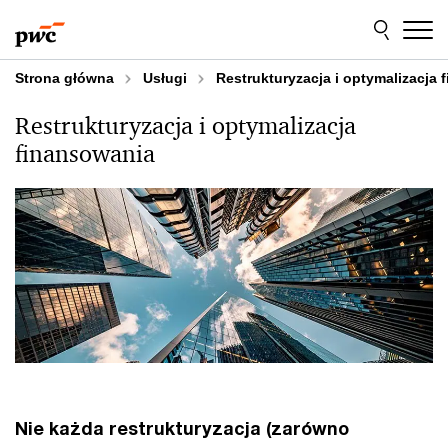
Przejdź
Przejdź
do
do
treści
stopki
Strona główna
Usługi
Restrukturyzacja i optymalizacja
Restrukturyzacja i optymalizacja
finansowania
Nie każda restrukturyzacja (zarówno