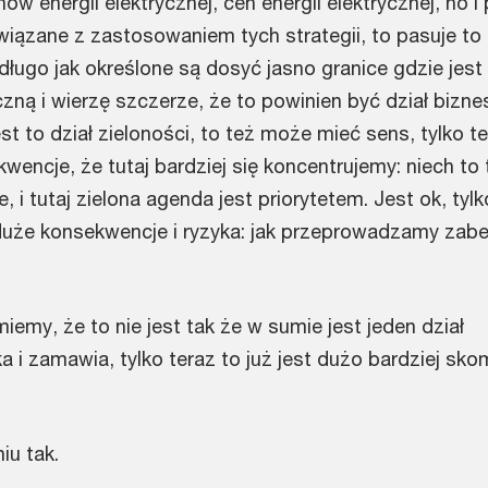
 energii elektrycznej, cen energii elektrycznej, no i
wiązane z zastosowaniem tych strategii, to pasuje to
długo jak określone są dosyć jasno granice gdzie jest
czną i wierzę szczerze, że to powinien być dział bizn
est to dział zieloności, to też może mieć sens, tylko 
encje, że tutaj bardziej się koncentrujemy: niech to 
, i tutaj zielona agenda jest priorytetem. Jest ok, tyl
uże konsekwencje i ryzyka: jak przeprowadzamy zabe
miemy, że to nie jest tak że w sumie jest jeden dział
a i zamawia, tylko teraz to już jest dużo bardziej sko
u tak.