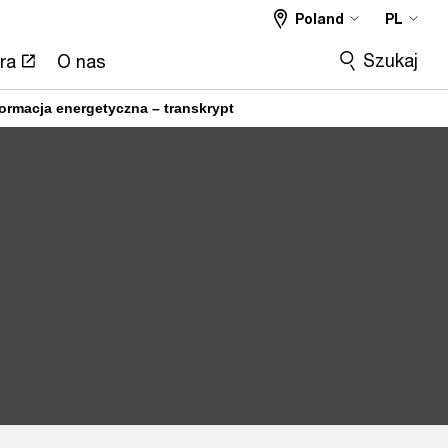
Poland
PL
Szukaj
ra
O nas
ormacja energetyczna – transkrypt