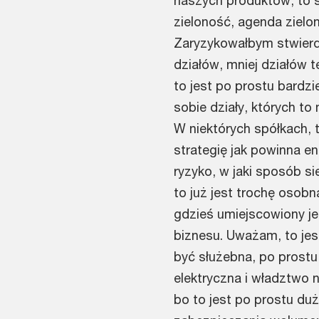
naszych produktów, to 
zieloność, agenda zielo
Zaryzykowałbym stwierdz
działów, mniej działów 
to jest po prostu bardz
sobie działy, których to
W niektórych spółkach, t
strategię jak powinna en
ryzyko, w jaki sposób s
to już jest trochę osob
gdzieś umiejscowiony je
biznesu. Uważam, to jes
być służebna, po prostu
elektryczna i władztwo 
bo to jest po prostu d