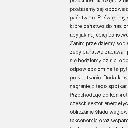
przesłane. Na część z n
postaramy się odpowied
państwem. Poświęcimy so
które państwo do nas prz
aby jak najlepiej państw
Zanim przejdziemy sobi
żeby państwo zadawali p
nie będziemy dzisiaj od
odpowiedziom na te pyta
po spotkaniu. Dodatkow
nagranie z tego spotkan
Przechodząc do konkretó
części: sektor energetycz
obliczanie śladu węglow
taksonomia oraz wsparc