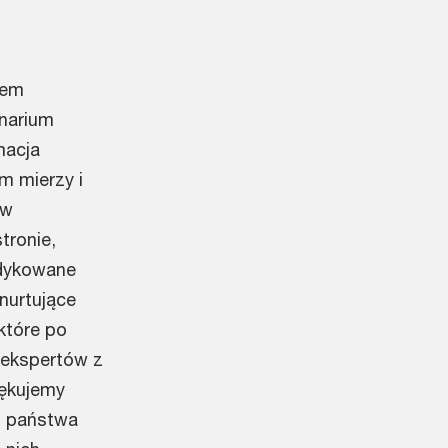
tem
narium
macja
m mierzy i
ów
tronie,
edykowane
nurtujące
które po
9 ekspertów z
iękujemy
ez państwa