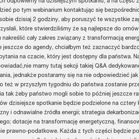
ich odpowiemy na dzisiejszym spotkaniu, a na część z
zieć po tym webinarium kontaktując się bezpośredni
bie dzisiaj 2 godziny, aby poruszyć te wszystkie za
ysłali, które stwierdziliśmy że są najlepsze do omówi
u nakreślić cały zakres związany z transformacją ener
e jeszcze do agendy, chciałbym też zaznaczyć bardz
ytania na czacie, który jest dostępny dla państwa. Na
powiadać,nie mamy tutaj sekcji takiej Q&A dedykowan
nia, jednakże postaramy się na nie odpowiedzieć jak 
o też w przyszłym tygodniu do państwa zostanie prz
ia tak żeby państwo mogli sobie to później jeszcze ra
w dzisiejsze spotkanie będzie podzielone na cztery
ny i odnawialne źródła energii; strategia dekarbonizacj
ego; dotacje na transformację energetyczną, finanso
ie prawno-podatkowe. Każda z tych części będzie po