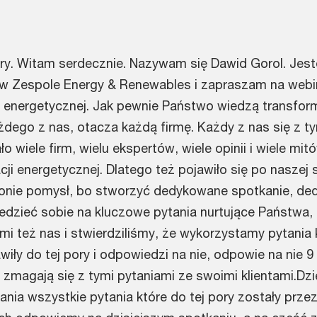
ry. Witam serdecznie. Nazywam się Dawid Gorol. Jes
w Zespole Energy & Renewables i zapraszam na webi
i energetycznej. Jak pewnie Państwo wiedzą transfor
dego z nas, otacza każdą firmę. Każdy z nas się z ty
o wiele firm, wielu ekspertów, wiele opinii i wiele mit
i energetycznej. Dlatego też pojawiło się po naszej s
stronie pomysł, bo stworzyć dedykowane spotkanie, d
dzieć sobie na kluczowe pytania nurtujące Państwa, 
mi też nas i stwierdziliśmy, że wykorzystamy pytania 
wiły do tej pory i odpowiedzi na nie, odpowie na nie 
 zmagają się z tymi pytaniami ze swoimi klientami.Dz
ania wszystkie pytania które do tej pory zostały prz