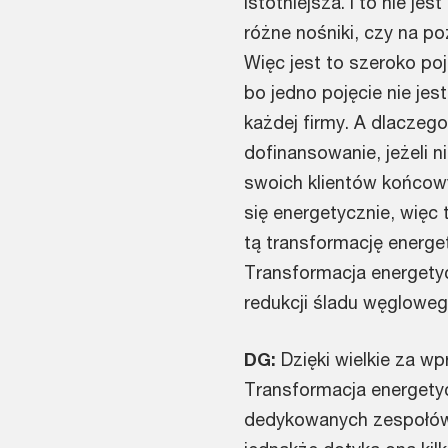
istotniejsza. I to nie je
różne nośniki, czy na p
Więc jest to szeroko poj
bo jedno pojęcie nie jest
każdej firmy. A dlaczego 
dofinansowanie, jeżeli ni
swoich klientów końcowy
się energetycznie, wię
tą transformację energe
Transformacja energetyc
redukcji śladu węglowego
DG:
Dzięki wielkie za w
Transformacja energety
dedykowanych zespołów t