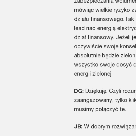
zabezpieczania wolumenów
mówiąc wielkie ryzyko z
działu finansowego.Tak 
lead nad energią elektry
dział finansowy. Jeżeli j
oczywiście swoje konsekw
absolutnie będzie zielone
wszystko swoje dosyć d
energii zielonej.
DG:
Dziękuję. Czyli rozu
zaangażowany, tylko klik
musimy połączyć te.
JB:
W dobrym rozwiązani