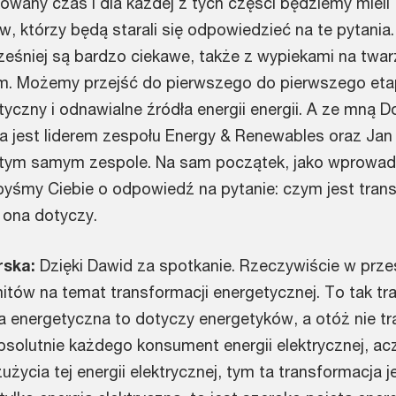
owany czas i dla każdej z tych części będziemy mieli
 którzy będą starali się odpowiedzieć na te pytania.
ześniej są bardzo ciekawe, także z wypiekami na twa
m. Możemy przejść do pierwszego do pierwszego eta
yczny i odnawialne źródła energii energii. A ze mną D
a jest liderem zespołu Energy & Renewables oraz Jan 
w tym samym zespole. Na sam początek, jako wprowad
byśmy Ciebie o odpowiedź na pytanie: czym jest tran
 ona dotyczy.
rska:
Dzięki Dawid za spotkanie. Rzeczywiście w prze
tów na temat transformacji energetycznej. To tak tra
ja energetyczna to dotyczy energetyków, a otóż nie t
solutnie każdego konsument energii elektrycznej, ac
ycia tej energii elektrycznej, tym ta transformacja j