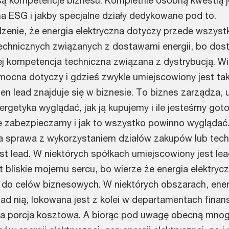
są kompetencje biznesu. Kompletnie osobną kwestią 
na ESG i jakby specjalne działy dedykowane pod to.
enie, że energia elektryczna dotyczy przede wszyst
technicznych związanych z dostawami energii, bo dost
iej kompetencja techniczna związana z dystrybucją. 
 mocna dotyczy i gdzieś zwykle umiejscowiony jest ta
en lead znajduje się w biznesie. To biznes zarządza, 
ergetyka wyglądać, jak ją kupujemy i ile jesteśmy got
ie zabezpieczamy i jak to wszystko powinno wyglądać
na sprawa z wykorzystaniem działów zakupów lub tech
st lead. W niektórych spółkach umiejscowiony jest lea
t bliskie mojemu sercu, bo wierze że energia elektry
 do celów biznesowych. W niektórych obszarach, ener
nad nią, lokowana jest z kolei w departamentach fina
uża porcja kosztowa. A biorąc pod uwagę obecną mno