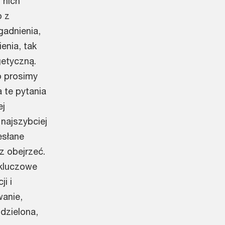
 nich
o z
gadnienia,
enia, tak
getyczną.
o prosimy
 te pytania
ej
najszybciej
esłane
z obejrzeć.
 kluczowe
i i
wanie,
dzielona,