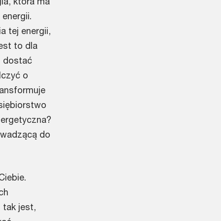
gia, która ma
energii.
 tej energii,
est to dla
st dostać
alczyć o
ransformuje
siębiorstwo
nergetyczna?
rowadzącą do
Ciebie.
ch
tak jest,