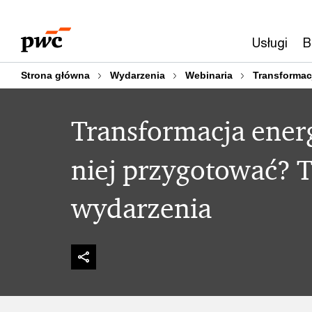
Przejdź
Przejdź
do
do
Usługi
B
treści
stopki
Strona główna
Wydarzenia
Webinaria
Transformacj
Transformacja energ
niej przygotować? T
wydarzenia