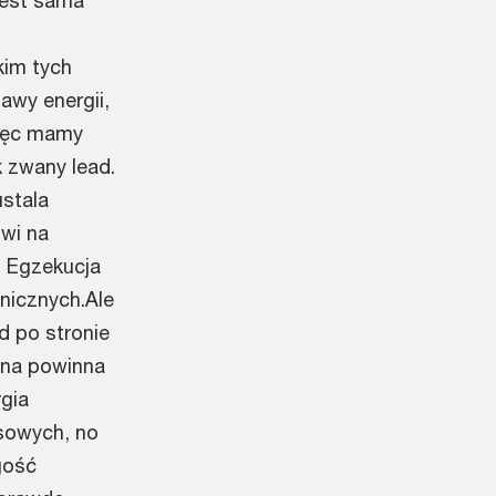
jest sama
kim tych
awy energii,
Więc mamy
k zwany lead.
ustala
owi na
. Egzekucja
nicznych.Ale
d po stronie
czna powinna
gia
nsowych, no
gość