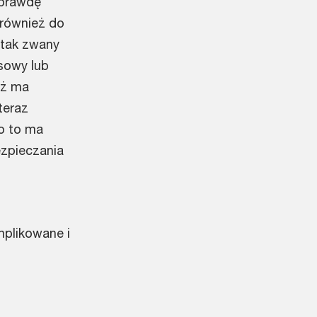
 prawdę
 również do
 tak zwany
esowy lub
też ma
teraz
ko to ma
zpieczania
mplikowane i