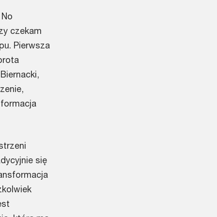
 No
rzy czekam
pu. Pierwsza
orota
Biernacki,
zenie,
sformacja
strzeni
dycyjnie się
ransformacja
zkolwiek
est