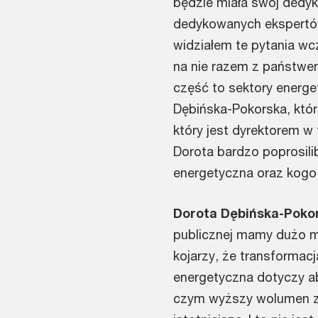
będzie miała swój dedyk
dedykowanych ekspertów,
widziałem te pytania wc
na nie razem z państwe
część to sektory energet
Dębińska-Pokorska, któr
który jest dyrektorem 
Dorota bardzo poprosili
energetyczna oraz kogo
Dorota Dębińska-Poko
publicznej mamy dużo mi
kojarzy, że transformac
energetyczna dotyczy ab
czym wyższy wolumen zuż