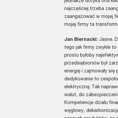
jednakże dotyka ona kil
najczęściej trzeba zaang
zaangażować w mojej fir
mojej firmy ta transfor
Jan Biernacki:
Jasne. D
tego jak firmy zwykle to 
prostu byłoby najefektyw
przedsiębiorstw był zar
energię i zajmowały się 
dedykowanie to zespołom
elektryczną. Tak napraw
walut, do zabezpieczani
Kompetencje działu finan
węglowy, dekarbonizację