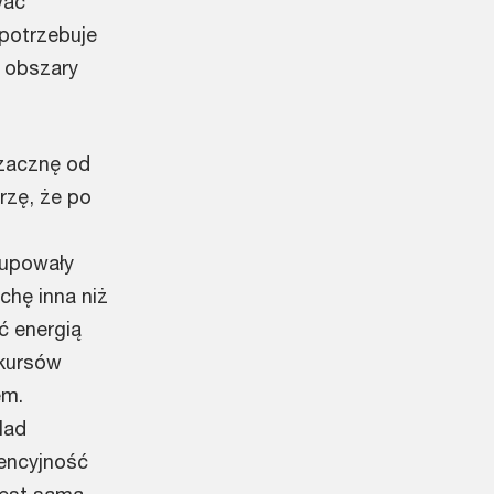
wać
 potrzebuje
e obszary
 zacznę od
erzę, że po
kupowały
chę inna niż
ć energią
 kursów
em.
lad
rencyjność