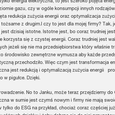
st tylko energia elektryczna, to jest szeroko pojęta ener
oziomie gazu, czy w ogóle konsumpcji innych rodzajów 
ęta redukcja zużycia energii oraz optymalizacja zużycia
 tożsame z drugim.I czy to jest dla mojej firmy? Tak, j
jest dzisiaj istotne. Istotne jest, bo coraz trudniej je
e korzysta się z czystej energii. Coraz trudniej jest w
ch jeżeli się nie ma przedsiębiorstwa który właśnie t
c to środowisko zewnętrzne wymusza aby każde przed
tyczną przechodziło. Więc czym jest transformacja e
zna jest redukcją i optymalizacją zużycia energii p
 w pigułce. Dzięki.
prowadzenie. No to Janku, może teraz przejdziemy do 
czna w sumie jest czymś nowym i firmy nie mają swoi
ylko do ESG na przykład, chociaż coraz częściej już 