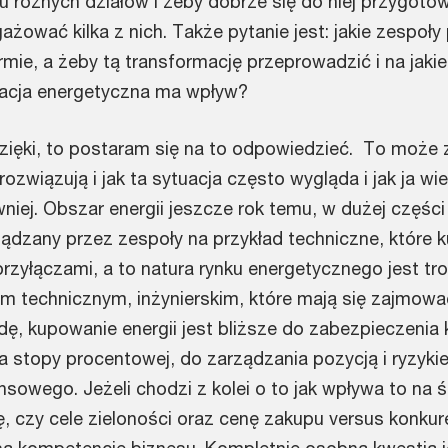
ku różnych działów i żeby dobrze się do niej przygoto
ażować kilka z nich. Także pytanie jest: jakie zespoły
mie, a żeby tą transformację przeprowadzić i na jaki
macja energetyczna ma wpływ?
zięki, to postaram się na to odpowiedzieć. To może
rozwiązują i jak ta sytuacja często wygląda i jak ja wi
niej. Obszar energii jeszcze rok temu, w dużej części
ządzany przez zespoły na przykład techniczne, które 
przyłączami, a to natura rynku energetycznego jest tro
 technicznym, inżynierskim, które mają się zajmowa
dę, kupowanie energii jest bliższe do zabezpieczenia
a stopy procentowej, do zarządzania pozycją i ryzyki
sowego. Jeżeli chodzi z kolei o to jak wpływa to na ś
, czy cele zieloności oraz cenę zakupu versus konku