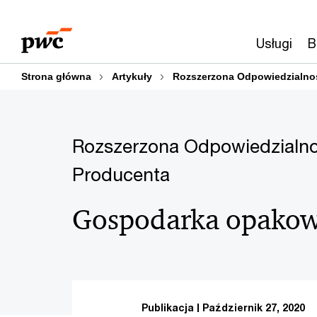
Przejdź
Przejdź
do
do
Usługi
B
treści
stopki
Strona główna
Artykuły
Rozszerzona Odpowiedzialno
Rozszerzona Odpowiedzialn
Producenta
Gospodarka opako
Publikacja
Październik 27, 2020