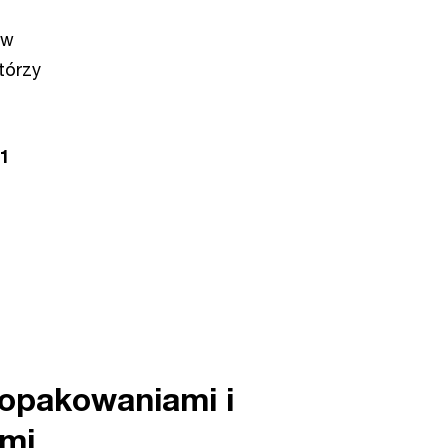
 w
tórzy
 1
opakowaniami i
mi