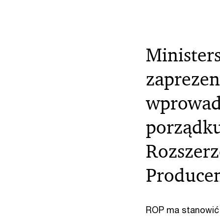
Minister
zaprezen
wprowadz
porządku
Rozszerz
Producen
ROP ma stanowić 