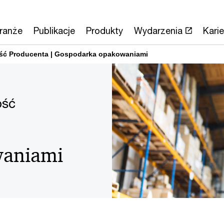
ranże
Publikacje
Produkty
Wydarzenia
Karie
ść Producenta | Gospodarka opakowaniami
ość
waniami