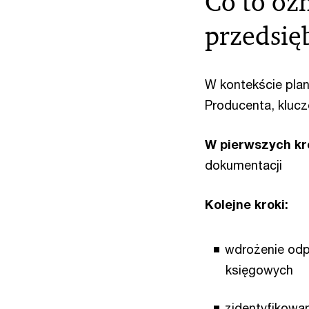
Co to oz
przedsię
W kontekście pl
Producenta, klucz
W pierwszych k
dokumentacji
Kolejne kroki:
wdrożenie odp
księgowych
zidentyfikowa