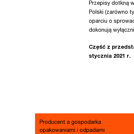
Przepisy dotkną w
Polski (zarówno t
oparciu o sprowad
dokonują wyłączni
Część z przedst
stycznia 2021 r.
Producent a gospodarka
opakowaniami i odpadami