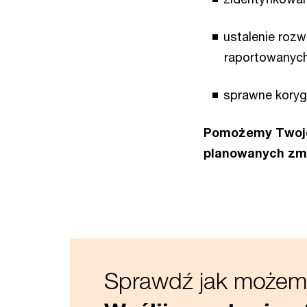
ustalenie roz
raportowanyc
sprawne kory
Pomożemy Twoje
planowanych zmia
Sprawdź jak możemy