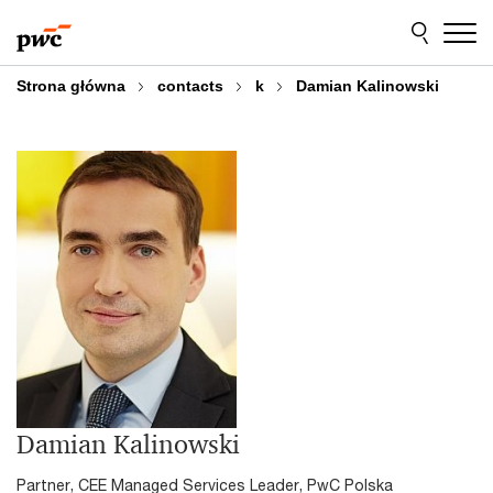
Przejdź
Przejdź
do
do
treści
stopki
Strona główna
contacts
k
Damian Kalinowski
Damian Kalinowski
Partner, CEE Managed Services Leader, PwC Polska