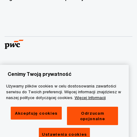
© 2015 - 2026 PwC. Wszelkie prawa zastrzeżone. Nazwa
PwC odnosi się do firm wchodzących w skład sieci PwC, z
Cenimy Twoją prywatność
których każda stanowi odrębny podmiot prawny. Więcej
Używamy plików cookies w celu dostosowania zawartości
informacji na stronie
www.pwc.com/structure
.
serwisu do Twoich preferencji. Więcej informacji znajdziesz w
naszej polityce dotyczącej cookies.
Więcej Informacji
Polityka prywatności
Informacja o ciasteczkach
Akceptuję cookies
Odrzucam
opcjonalne
Informacja prawna
RODO
Ustawienia cookies