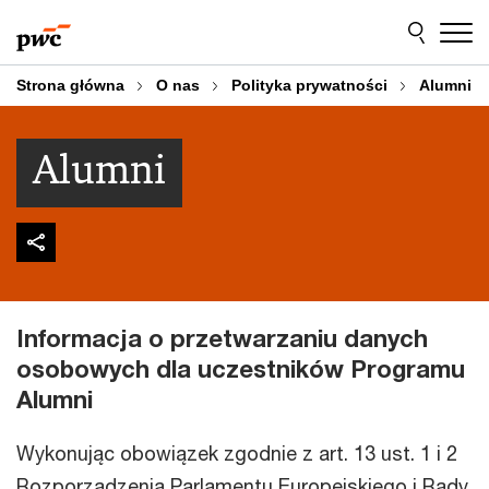
Przejdź
Przejdź
do
do
treści
stopki
Strona główna
O nas
Polityka prywatności
Alumni
Alumni
Informacja o przetwarzaniu danych
osobowych dla uczestników Programu
Alumni
Wykonując obowiązek zgodnie z art. 13 ust. 1 i 2
Rozporządzenia Parlamentu Europejskiego i Rady