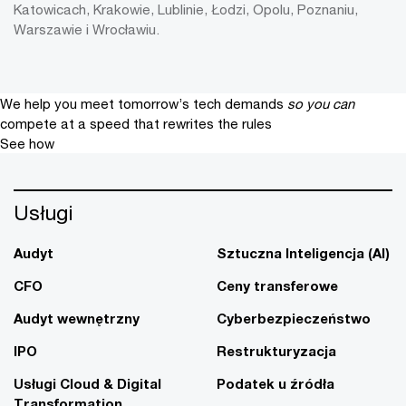
Katowicach, Krakowie, Lublinie, Łodzi, Opolu, Poznaniu,
Warszawie i Wrocławiu.
We help you meet tomorrow’s tech demands
so you can
compete at a speed that rewrites the rules
See how
Usługi
Audyt
Sztuczna Inteligencja (AI)
CFO
Ceny transferowe
Audyt wewnętrzny
Cyberbezpieczeństwo
IPO
Restrukturyzacja
Usługi Cloud & Digital
Podatek u źródła
Transformation