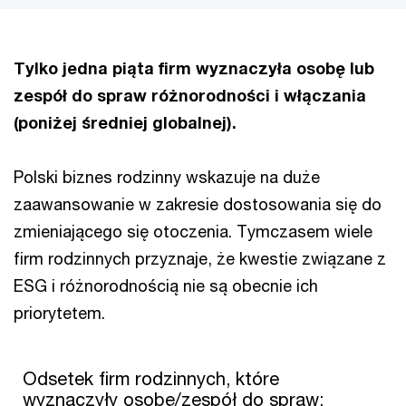
Tylko jedna piąta firm wyznaczyła osobę lub
zespół do spraw różnorodności i włączania
(poniżej średniej globalnej).
Polski biznes rodzinny wskazuje na duże
zaawansowanie w zakresie dostosowania się do
zmieniającego się otoczenia. Tymczasem wiele
firm rodzinnych przyznaje, że kwestie związane z
ESG i różnorodnością nie są obecnie ich
priorytetem.
Odsetek firm rodzinnych, które wyznaczyły osobę/zespół do s
Odsetek firm rodzinnych, które
wyznaczyły osobę/zespół do spraw:
Bar chart with 2 data series.