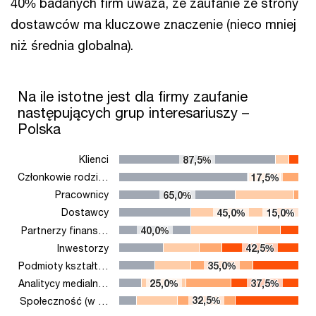
40% badanych firm uważa, że zaufanie ze strony
dostawców ma kluczowe znaczenie (nieco mniej
niż średnia globalna).
Na ile istotne jest dla firmy zaufanie następujących grup inter
Na ile istotne jest dla firmy zaufanie
następujących grup interesariuszy –
Bar chart with 4 data series.
Polska
The chart has 1 X axis displaying categories.
The chart has 1 Y axis displaying values. Range: 0 to 100.
Klienci
87,5%
87,5%
Członkowie rodzi…
17,5%
17,5%
Pracownicy
65,0%
65,0%
Dostawcy
45,0%
45,0%
15,0%
15,0%
Partnerzy finans…
40,0%
40,0%
Inwestorzy
42,5%
42,5%
Podmioty kształt…
35,0%
35,0%
Analitycy medialn…
25,0%
25,0%
37,5%
37,5%
32,5%
32,5%
Społeczność (w …