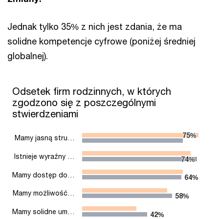
Jednak tylko 35% z nich jest zdania, że ma
solidne kompetencje cyfrowe (poniżej średniej
globalnej).
Odsetek firm rodzinnych, w których zgodzono się z poszczegó
Odsetek firm rodzinnych, w których
zgodzono się z poszczególnymi
Bar chart with 2 data series.
stwierdzeniami
The chart has 1 X axis displaying categories.
The chart has 1 Y axis displaying values. Range: 0 to 80.
75%
75%
Mamy jasną stru…
Istnieje wyraźny …
74%
74%
Mamy dostęp do…
64%
64%
Mamy możliwość…
58%
58%
Mamy solidne um…
42%
42%