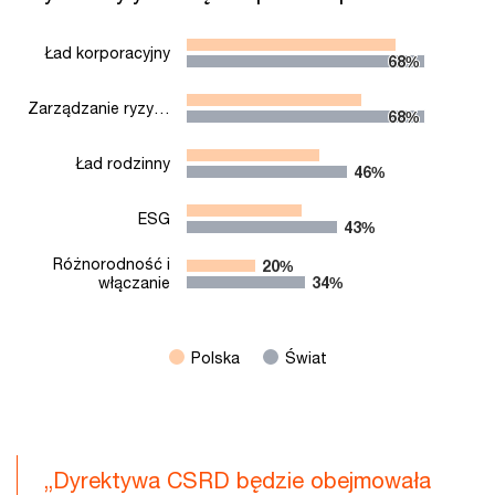
The chart has 1 X axis displaying categories.
The chart has 1 Y axis displaying values. Range: 0 to 80.
Ład korporacyjny
68%
68%
Zarządzanie ryzy…
68%
68%
Ład rodzinny
46%
46%
ESG
43%
43%
Różnorodność i
20%
20%
włączanie
34%
34%
Polska
Świat
End of interactive chart.
„Dyrektywa CSRD będzie obejmowała