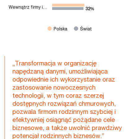
Wewnątrz firmy i…
32%
32%
Polska
Świat
End of interactive chart.
„Transformacja w organizację
napędzaną danymi, umożliwiająca
odpowiednie ich wykorzystanie oraz
zastosowanie nowoczesnych
technologii, w tym coraz szerzej
dostępnych rozwiązań chmurowych,
pozwala firmom rodzinnym szybciej i
efektywniej osiągnąć pożądane cele
biznesowe, a także uwolnić prawdziwy
potencjał rodzinnych biznesów.”