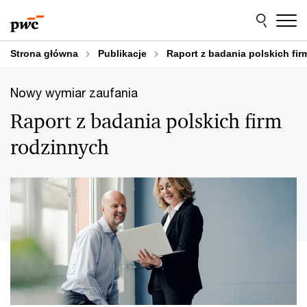
Przejdź
Przejdź
do
do
treści
stopki
Strona główna
Publikacje
Raport z badania polskich fi
Nowy wymiar zaufania
Raport z badania polskich firm
rodzinnych