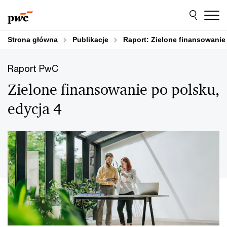
Przejdź
Przejdź
do
do
treści
stopki
Strona główna
Publikacje
Raport: Zielone finansowanie
Raport PwC
Zielone finansowanie po polsku,
edycja 4