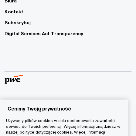
Biura
Kontakt
Subskrybuj
Digital Services Act Transparency
© 2015 - 2026 PwC. Wszelkie prawa zastrzeżone. Nazwa
PwC odnosi się do firm wchodzących w skład sieci PwC, z
Cenimy Twoją prywatność
których każda stanowi odrębny podmiot prawny. Więcej
Używamy plików cookies w celu dostosowania zawartości
informacji na stronie
www.pwc.com/structure
.
serwisu do Twoich preferencji. Więcej informacji znajdziesz w
naszej polityce dotyczącej cookies.
Więcej Informacji