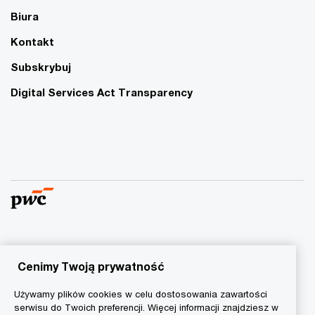
Biura
Kontakt
Subskrybuj
Digital Services Act Transparency
© 2015 - 2026 PwC. Wszelkie prawa zastrzeżone. Nazwa
PwC odnosi się do firm wchodzących w skład sieci PwC, z
Cenimy Twoją prywatność
których każda stanowi odrębny podmiot prawny. Więcej
Używamy plików cookies w celu dostosowania zawartości
informacji na stronie
www.pwc.com/structure
.
serwisu do Twoich preferencji. Więcej informacji znajdziesz w