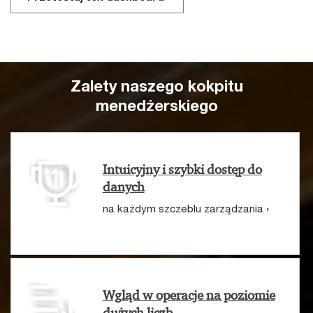
Zalety naszego kokpitu
menedżerskiego
Intuicyjny i szybki dostęp do
danych
na każdym szczeblu zarządzania ›
Wgląd w operacje na poziomie
dużych liczb