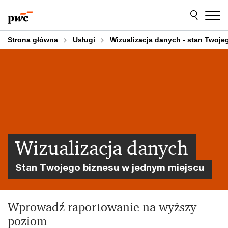
Przejdź
Przejdź
do
do
treści
stopki
Strona główna
Usługi
Wizualizacja danych - stan Twoj
Wizualizacja danych
Stan Twojego biznesu w jednym miejscu
Wprowadź raportowanie na wyższy
poziom