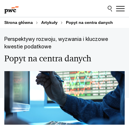
Przejdź
Przejdź
do
do
treści
stopki
Strona główna
Artykuły
Popyt na centra danych
Perspektywy rozwoju, wyzwania i kluczowe
kwestie podatkowe
Popyt na centra danych